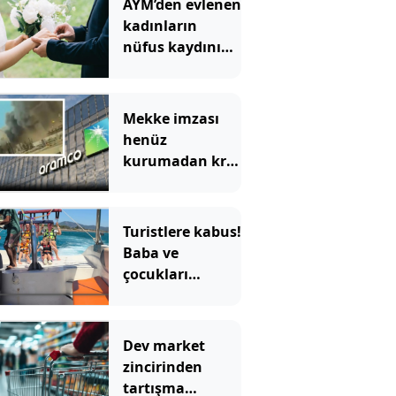
AYM’den evlenen
kadınların
nüfus kaydının
taşınmasına
ilişkin karar
Mekke imzası
henüz
kurumadan kriz
çıktı
Turistlere kabus!
Baba ve
çocukları
ölümden döndü
Dev market
zincirinden
tartışma