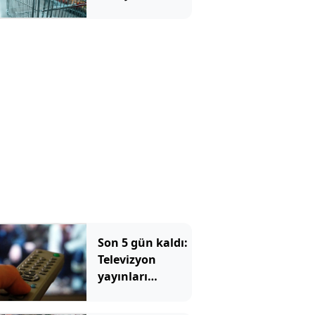
yaratan karar!
Sosyal medya
ikiye bölündü
Son 5 gün kaldı:
Televizyon
yayınları
tamamen
değişecek