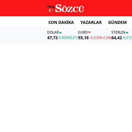
SON DAKİKA
YAZARLAR
GÜNDEM
DOLAR
EURO
STERLIN
47,72
55,16
64,42
0,00
(%0,01)
-0,03
(%-0,06)
0,01
(