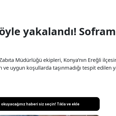
böyle yakalandı! Sofram
abıta Müdürlüğü ekipleri, Konya’nın Ereğli ilçesi
en ve uygun koşullarda taşınmadığı tespit edilen 
okuyacağınız haberi siz seçin! Tıkla ve ekle