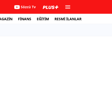
Sözcü Tv
AGAZİN
FİNANS
EĞİTİM
RESMİ İLANLAR