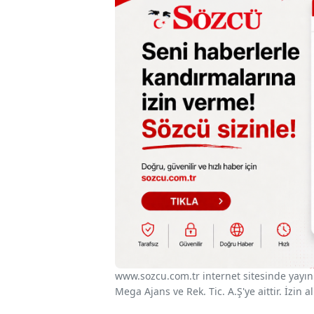
www.sozcu.com.tr internet sitesinde yayınla
Mega Ajans ve Rek. Tic. A.Ş'ye aittir. İzin