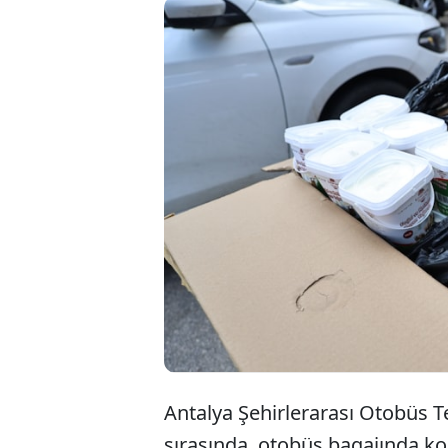
Antalya Büy
Konya’nın E
getirildiği
edilen yakl
Antalya Şehirlerarası Otobüs T
sırasında, otobüs bagajında kol