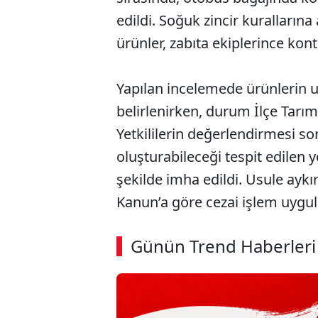
edildi. Soğuk zincir kurallarına
ürünler, zabıta ekiplerince kontr
Yapılan incelemede ürünlerin 
belirlenirken, durum İlçe Tarı
Yetkililerin değerlendirmesi son
oluşturabileceği tespit edilen 
şekilde imha edildi. Usule aykı
Kanun’a göre cezai işlem uygul
ABERİ OKU
➜
Günün Trend Haberleri
00:02
/ 03:53