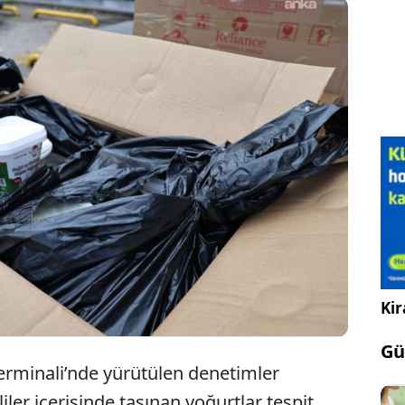
ükşehir Belediyesi Zabıta Müdürlüğü ekipleri,
reğli ilçesinden şehirlerarası yolcu otobüsüyle
 belirlenen ve uygun koşullarda taşınmadığı tespit
aşık 1 ton yoğurda el koydu.
Kir
Gü
erminali’nde yürütülen denetimler
iler içerisinde taşınan yoğurtlar tespit