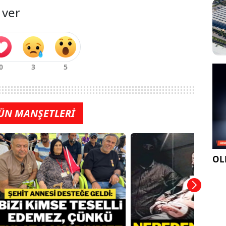
 ver
ÜN MANŞETLERİ
OLE