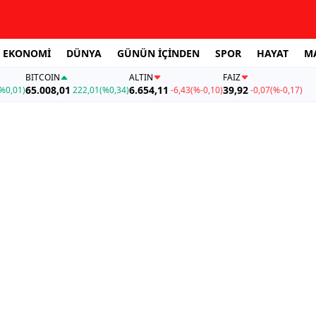
EKONOMİ
DÜNYA
GÜNÜN İÇİNDEN
SPOR
HAYAT
M
BITCOIN
ALTIN
FAİZ
65.008,01
6.654,11
39,92
%0,01)
222,01
(%0,34)
-6,43
(%-0,10)
-0,07
(%-0,17)