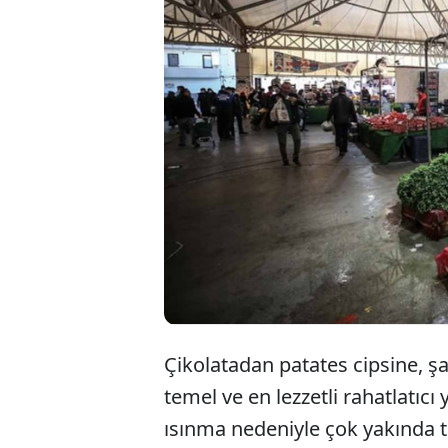
Hepimi
duymuş
yiyecek
muydu
Çikolatadan patates cipsine, ş
temel ve en lezzetli rahatlatıcı 
ısınma nedeniyle çok yakında 