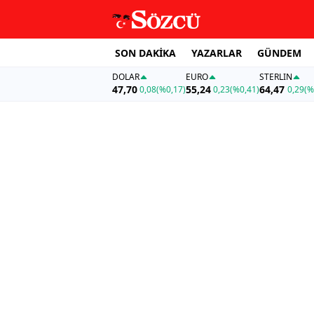
SON DAKİKA
YAZARLAR
GÜNDEM
DOLAR
EURO
STERLIN
47,70
55,24
64,47
0,08
(%0,17)
0,23
(%0,41)
0,29
(%