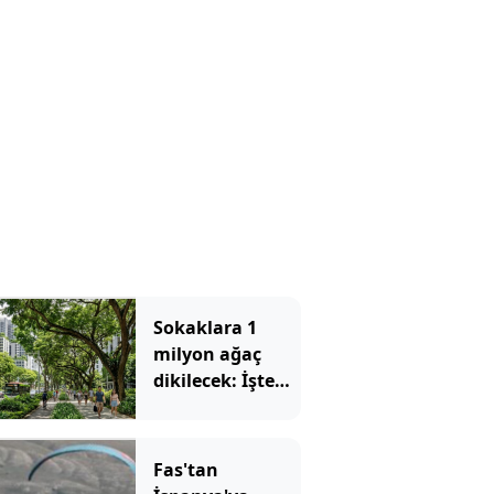
teleferik
bomboş kaldı
Sokaklara 1
milyon ağaç
dikilecek: İşte
nedeni
Fas'tan