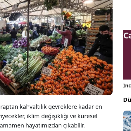
z nesli tükenmekte olan hayvanları ve bitkileri
uzdur. Peki ya her gün severek tükettiğimiz
lerin de neslinin tehlikede olduğunu biliyor
nuz?
İnc
Dü
araptan kahvaltılık gevreklere kadar en
yiyecekler, iklim değişikliği ve küresel
tamamen hayatımızdan çıkabilir.