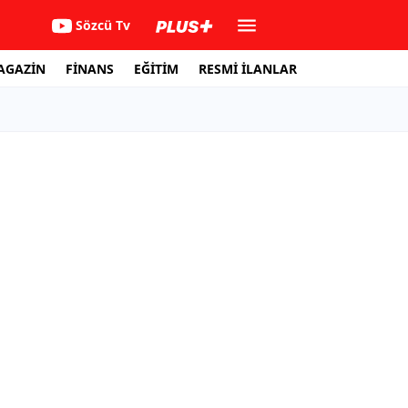
Sözcü Tv
AGAZİN
FİNANS
EĞİTİM
RESMİ İLANLAR