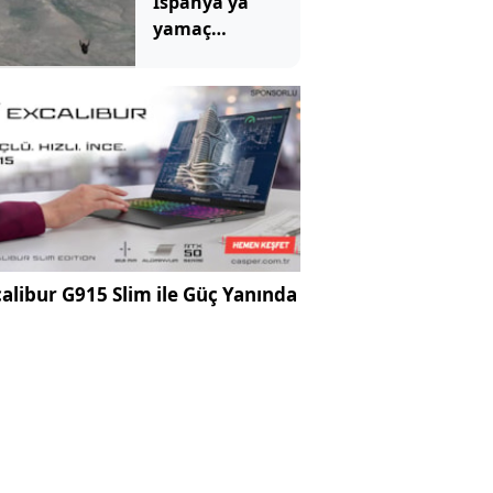
İspanya'ya
yamaç
paraşütüyle
geçmeye kalkan
kaçak göçmen
öldü
alibur G915 Slim ile Güç Yanında