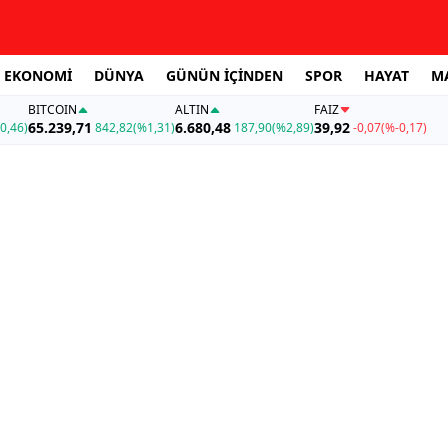
EKONOMİ
DÜNYA
GÜNÜN İÇİNDEN
SPOR
HAYAT
M
BITCOIN
ALTIN
FAİZ
65.239,71
6.680,48
39,92
0,46)
842,82
(%1,31)
187,90
(%2,89)
-0,07
(%-0,17)