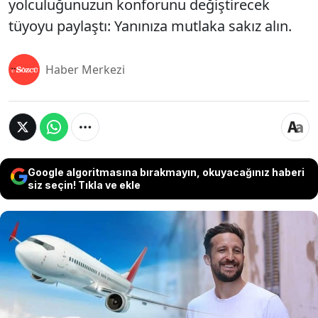
yolculuğunuzun konforunu değiştirecek
tüyoyu paylaştı: Yanınıza mutlaka sakız alın.
Haber Merkezi
Google algoritmasına bırakmayın, okuyacağınız haberi
siz seçin! Tıkla ve ekle
Uçuştan önce el bagajı toplamak tam bir kabusa
dönüşebilir; hatırlanması gereken yüzlerce eşya ve
her şeyi sığdırmak zorunda olduğunuz küçücük bir
alan vardır, ancak 100’den fazla ülkeyi sırt
çantasıyla gezen eski bir foto muhabiri, el