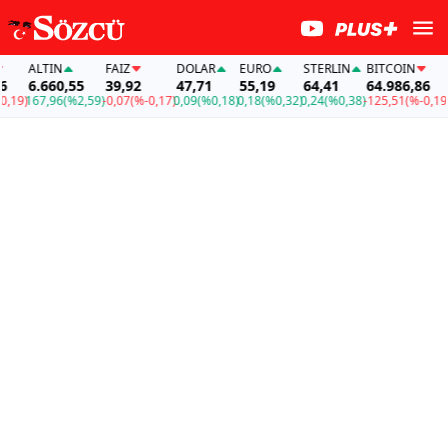
ALTIN
FAİZ
DOLAR
EURO
STERLIN
BITCOIN
AL
6.660,55
39,92
47,71
55,19
64,41
64.986,86
6.
9)
167,96
(%2,59)
-0,07
(%-0,17)
0,09
(%0,18)
0,18
(%0,32)
0,24
(%0,38)
-125,51
(%-0,19)
16