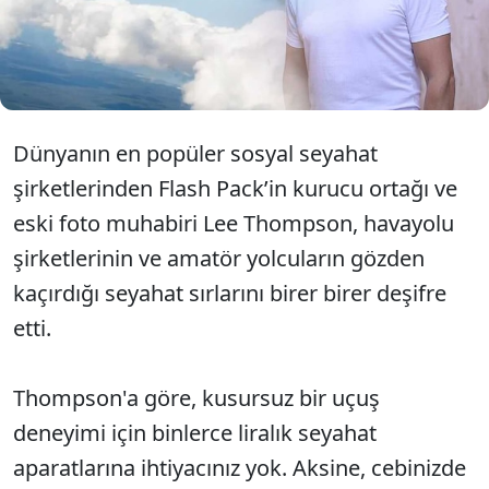
bagajınızda neredeyse hiç yer kaplamayacak ama
tüm yolculuğunuzun konforunu değiştirecek
tüyoyu paylaştı: Yanınıza mutlaka sakız alın.
Dünyanın en popüler sosyal seyahat
şirketlerinden Flash Pack’in kurucu ortağı ve
eski foto muhabiri Lee Thompson, havayolu
şirketlerinin ve amatör yolcuların gözden
kaçırdığı seyahat sırlarını birer birer deşifre
etti.
Thompson'a göre, kusursuz bir uçuş
deneyimi için binlerce liralık seyahat
aparatlarına ihtiyacınız yok. Aksine, cebinizde