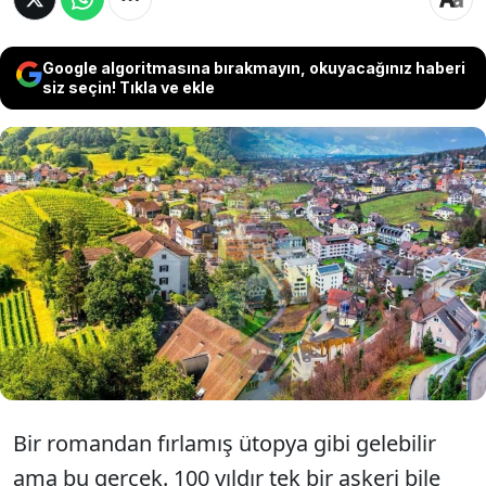
Google algoritmasına bırakmayın, okuyacağınız haberi
siz seçin! Tıkla ve ekle
Ne askeri var ne parası ama dünyanın
en zengin ülkeleri listesinde zirveden
inmiyor. Bu ülkede herkes milyarder.
Bir romandan fırlamış ütopya gibi gelebilir
ama bu gerçek. 100 yıldır tek bir askeri bile