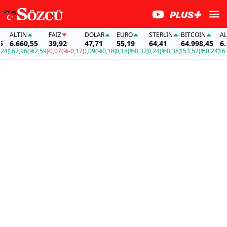
ALTIN
FAİZ
DOLAR
EURO
STERLIN
BITCOIN
ALTI
6.660,55
39,92
47,71
55,19
64,41
64.998,45
6.66
)
167,96
(%2,59)
-0,07
(%-0,17)
0,09
(%0,18)
0,18
(%0,32)
0,24
(%0,38)
153,52
(%0,24)
167,9