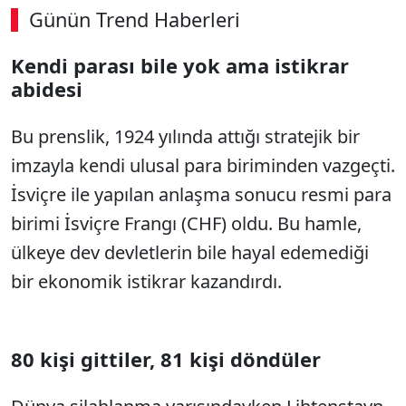
Günün Trend Haberleri
00:02
/ 08:43
Kendi parası bile yok ama istikrar
Sesi Aç
abidesi
Bu prenslik, 1924 yılında attığı stratejik bir
imzayla kendi ulusal para biriminden vazgeçti.
İsviçre ile yapılan anlaşma sonucu resmi para
birimi İsviçre Frangı (CHF) oldu. Bu hamle,
ülkeye dev devletlerin bile hayal edemediği
bir ekonomik istikrar kazandırdı.
80 kişi gittiler, 81 kişi döndüler