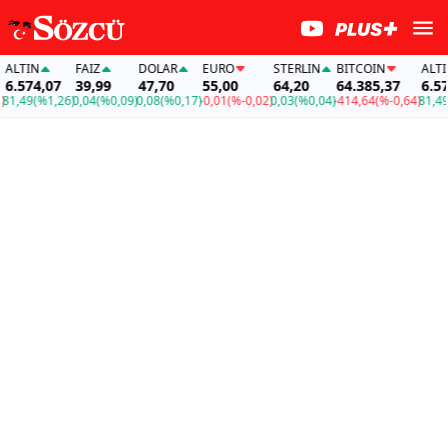
LTIN
FAİZ
DOLAR
EURO
STERLIN
BITCOIN
ALTIN
.574,07
39,99
47,70
55,00
64,20
64.385,37
6.574,
,49
(%1,26)
0,04
(%0,09)
0,08
(%0,17)
-0,01
(%-0,02)
0,03
(%0,04)
-414,64
(%-0,64)
81,49
(%