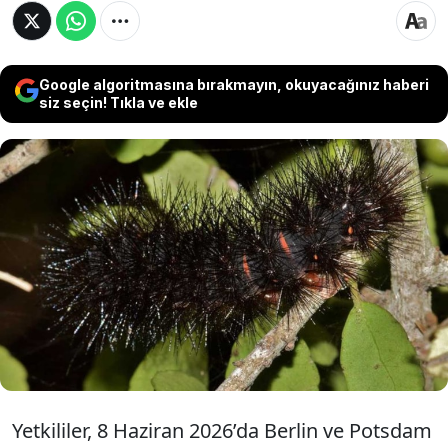
Google algoritmasına bırakmayın, okuyacağınız haberi
siz seçin! Tıkla ve ekle
Almanya’nın başkenti Berlin’de tehlikeli bir
meşe tırtılı (Thaumetopoea processionea)
istilası yaşanıyor. Bu salgın, birçok kamu
tesisinin kapatılmasına ve şehir parkları ile
yerleşim bölgelerinde sağlık uyarılarının
yapılmasına yol açtı.
Yetkililer, 8 Haziran 2026’da Berlin ve Potsdam