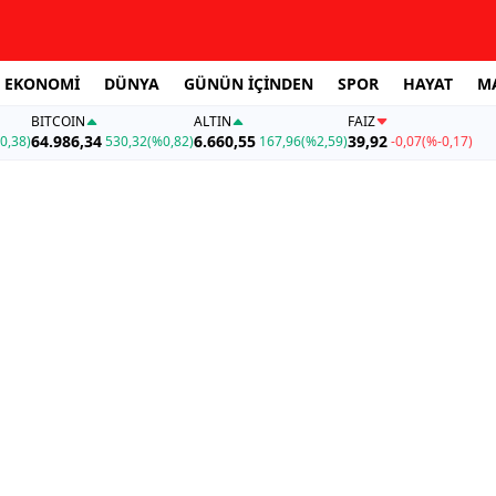
EKONOMİ
DÜNYA
GÜNÜN İÇİNDEN
SPOR
HAYAT
M
BITCOIN
ALTIN
FAİZ
64.986,34
6.660,55
39,92
0,38)
530,32
(%0,82)
167,96
(%2,59)
-0,07
(%-0,17)