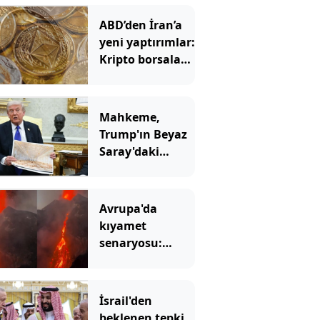
ABD’den İran’a
yeni yaptırımlar:
Kripto borsaları
hedefte
Mahkeme,
Trump'ın Beyaz
Saray'daki
inşaatına 'dur'
dedi
Avrupa'da
kıyamet
senaryosu:
Binlerce yıllık
korku gerçek mi
olacak?
İsrail'den
beklenen tepki