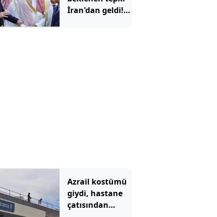
İran'dan geldi!
'Mekke
Anlaşması'
Tahran'ı kızdırdı
Azrail kostümü
giydi, hastane
çatısından
hastalara