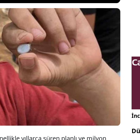
a’nın öğretilerini reddettiği için lanetlenen antik
zim’de ezber bozan bir keşfe imza atıldı. Bölgede
 12 yaşındaki bir çocuk, kazının bitmesine sadece
prağın altında parıldayan 1500 yıllık nadir bir
evheri gün yüzüne çıkardı.
İnc
Dü
ellikle yıllarca süren planlı ve milyon