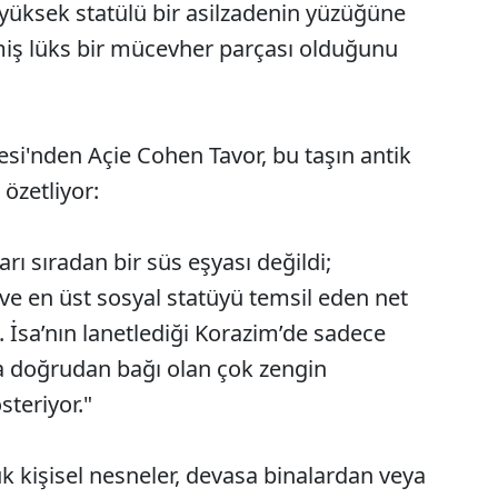
üksek statülü bir asilzadenin yüzüğüne
miş lüks bir mücevher parçası olduğunu
tesi'nden Açie Cohen Tavor, bu taşın antik
özetliyor:
ı sıradan bir süs eşyası değildi;
ı ve en üst sosyal statüyü temsil eden net
. İsa’nın lanetlediği Korazim’de sadece
la doğrudan bağı olan çok zengin
steriyor."
k kişisel nesneler, devasa binalardan veya