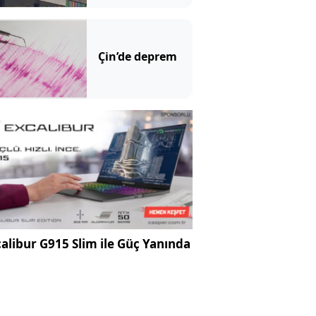
göründü:
Mahkemede
ilginç savunma
Çin’de deprem
alibur G915 Slim ile Güç Yanında