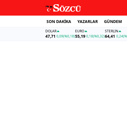
SON DAKİKA
YAZARLAR
GÜNDEM
DOLAR
EURO
STERLIN
47,71
55,19
64,41
0,09
(%0,18)
0,18
(%0,32)
0,24
(%