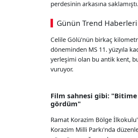
perdesinin arkasına saklamıştı
ABERİ OKU
➜
Günün Trend Haberleri
00:02
/ 08:15
Celile Gölü'nün birkaç kilometr
döneminden MS 11. yüzyıla kada
yerleşimi olan bu antik kent, bu
vuruyor.
Film sahnesi gibi: "Bitime
gördüm"
Ramat Korazim Bölge İlkokulu'
Korazim Milli Parkı'nda düzenle