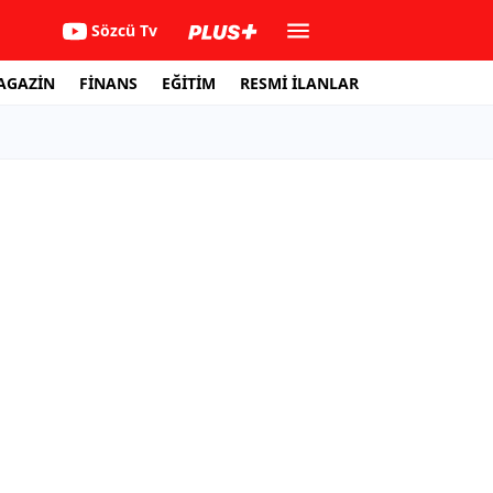
Sözcü Tv
AGAZİN
FİNANS
EĞİTİM
RESMİ İLANLAR