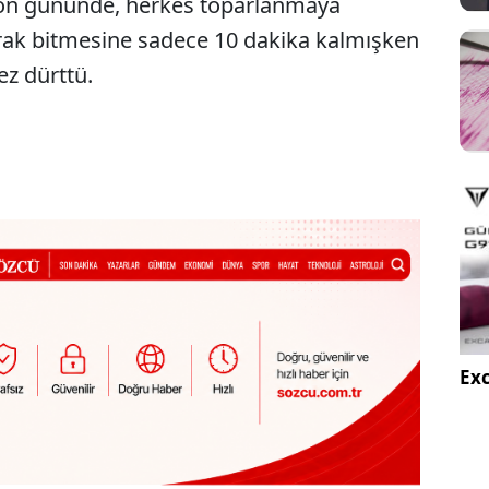
on gününde, herkes toparlanmaya
arak bitmesine sadece 10 dakika kalmışken
ez dürttü.
Exc