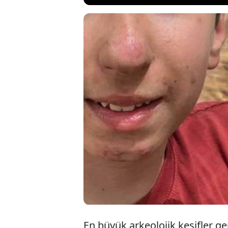
Yeni Ahit'te Hz. İs
Yahudi kenti Kora
amatör kazı yapan
10 dakika kala, to
imparatorluk müc
En büyük arkeolojik keşifler gen