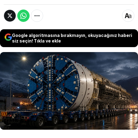
Google algoritmasına bırakmayın, okuyacağınız haberi
siz seçin! Tıkla ve ekle
Avustralya'da yapımı süren dev enerji projesi
Snowy 2.0 için üretilen 137 tonluk tünel açma
makinesinin kesici kafa bölümü, 152 tekerlekli
özel bir konvoyla kasaba sokaklarından geçirildi.
Milyonlarca haneye enerji depolama desteği
sağlayacak proje, devasa lojistik operasyonuyla
dikkat çekti.