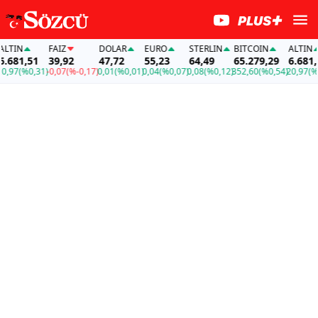
TIN
FAİZ
DOLAR
EURO
STERLIN
BITCOIN
ALTIN
681,51
39,92
47,72
55,23
64,49
65.279,29
6.681,51
97
(%0,31)
-0,07
(%-0,17)
0,01
(%0,01)
0,04
(%0,07)
0,08
(%0,12)
352,60
(%0,54)
20,97
(%0,3