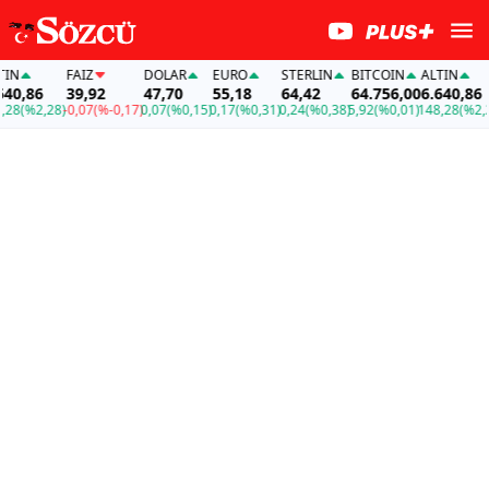
N
FAİZ
DOLAR
EURO
STERLIN
BITCOIN
ALTIN
0,86
39,92
47,70
55,18
64,42
64.756,00
6.640,86
8
(%2,28)
-0,07
(%-0,17)
0,07
(%0,15)
0,17
(%0,31)
0,24
(%0,38)
5,92
(%0,01)
148,28
(%2,28)