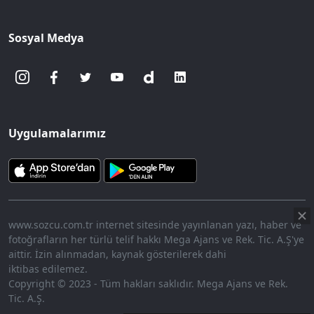
Sosyal Medya
Uygulamalarımız
www.sozcu.com.tr internet sitesinde yayınlanan yazı, haber ve
fotoğrafların her türlü telif hakkı Mega Ajans ve Rek. Tic. A.Ş'ye
aittir. İzin alınmadan, kaynak gösterilerek dahi
iktibas edilemez.
Copyright © 2023 - Tüm hakları saklıdır. Mega Ajans ve Rek.
Tic. A.Ş.
360p
Loaded
:
Sesi
10.45%
Aç