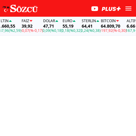
FAİZ
DOLAR
EURO
STERLIN
BITCOIN
ALTIN
,55
39,92
47,71
55,19
64,41
64.809,70
6.660,55
(%2,59)
-0,07
(%-0,17)
0,09
(%0,18)
0,18
(%0,32)
0,24
(%0,38)
-197,92
(%-0,30)
167,96
(%2,