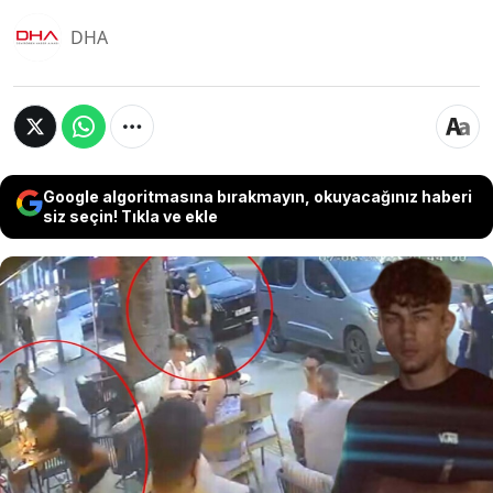
DHA
Google algoritmasına bırakmayın, okuyacağınız haberi
siz seçin! Tıkla ve ekle
İzmir’de bıçaklı kavgada hayatını kaybeden 15
yaşındaki Erdem Demir ile cinayet şüphelisi 18
yaşındaki C.C. arasındaki husumetin, Demir’in
zanlıya "ağabey" diye hitap etmediği gerekçesiyle
başladığı iddia edildi. Diğer taraftan Demir’in
annesinin cezaevinde olduğu, babasıyla
görüşmediği ve bir dönem Sevgi Evi’nde kaldığı
ortaya çıktı.