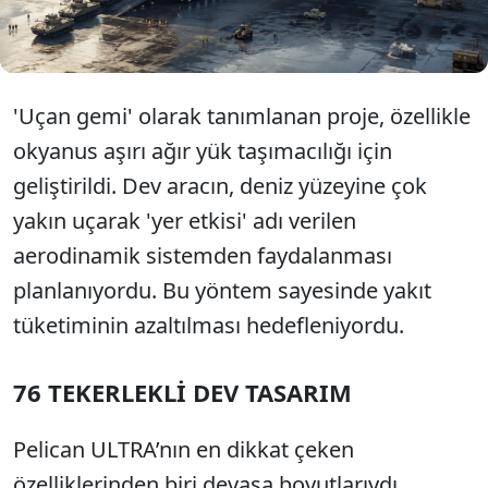
taşımak için kullanılması planlanıyordu. Ancak
proje hiçbir zaman üretim aşamasına geçemedi.
'Uçan gemi' olarak tanımlanan proje, özellikle
okyanus aşırı ağır yük taşımacılığı için
geliştirildi. Dev aracın, deniz yüzeyine çok
yakın uçarak 'yer etkisi' adı verilen
aerodinamik sistemden faydalanması
planlanıyordu. Bu yöntem sayesinde yakıt
tüketiminin azaltılması hedefleniyordu.
76 TEKERLEKLİ DEV TASARIM
Pelican ULTRA’nın en dikkat çeken
özelliklerinden biri devasa boyutlarıydı.