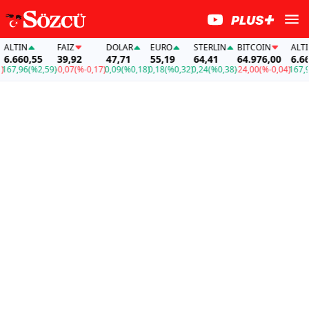
LTIN
FAİZ
DOLAR
EURO
STERLIN
BITCOIN
ALTIN
.660,55
39,92
47,71
55,19
64,41
64.976,00
6.660,
7,96
(%2,59)
-0,07
(%-0,17)
0,09
(%0,18)
0,18
(%0,32)
0,24
(%0,38)
-24,00
(%-0,04)
167,96
(