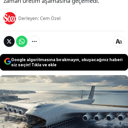
zaman üretim aşamasına geçemedi.
Derleyen: Cem Özel
Google algoritmasına bırakmayın, okuyacağınız haberi
siz seçin! Tıkla ve ekle
Boeing tarafından geliştirilen 'Pelican ULTRA'
projesi, havacılık tarihinin en sıra dışı uçak
tasarımlarından biri olarak gösteriliyor. 152
metrelik kanat açıklığı, 76 tekerlekli iniş sistemi ve
yaklaşık 1.270 ton taşıma kapasitesiyle dikkat
çeken dev uçağın, okyanuslar üzerinde ağır yük