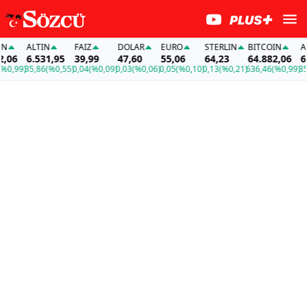
ALTIN
FAİZ
DOLAR
EURO
STERLIN
BITCOIN
ALT
06
6.531,95
39,99
47,60
55,06
64,23
64.882,06
6.5
0,99)
35,86
(%0,55)
0,04
(%0,09)
0,03
(%0,06)
0,05
(%0,10)
0,13
(%0,21)
636,46
(%0,99)
35,8