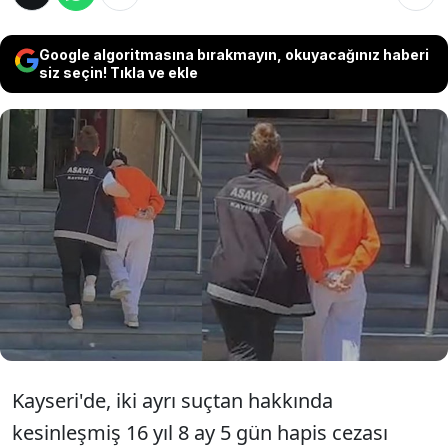
Google algoritmasına bırakmayın, okuyacağınız haberi
siz seçin! Tıkla ve ekle
Kayseri’de “hırsızlık” ve “konut
dokunulmazlığını ihlal” suçlarından hakkında
kesinleşmiş 16 yıl 8 ay 5 gün hapis cezası
bulunan 26 yaşındaki Y.T., polis ekiplerinin
düzenlediği operasyonla yakalandı
Kayseri'de, iki ayrı suçtan hakkında
kesinleşmiş 16 yıl 8 ay 5 gün hapis cezası