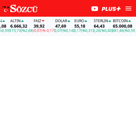
ALTIN
FAİZ
DOLAR
EURO
STERLIN
BITCOIN
A
8
6.666,32
39,92
47,69
55,18
64,43
65.000,08
6
,59)
173,73
(%2,68)
-0,07
(%-0,17)
0,07
(%0,14)
0,17
(%0,31)
0,26
(%0,40)
381,46
(%0,59)
17