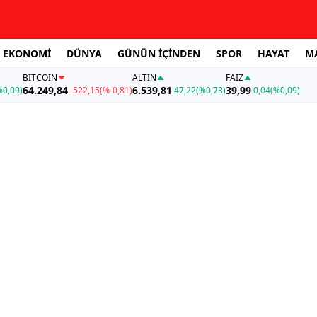
EKONOMİ
DÜNYA
GÜNÜN İÇİNDEN
SPOR
HAYAT
M
BITCOIN
ALTIN
FAİZ
64.249,84
6.539,81
39,99
%0,09)
-522,15
(%-0,81)
47,22
(%0,73)
0,04
(%0,09)