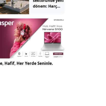
sektöründe yeni
dönem: Harç
kullanmıyor,
blokları tek tek
diziyor
e, Hafif, Her Yerde Seninle.