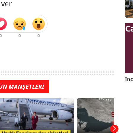
 ver
İnc
ÜN MANŞETLERİ