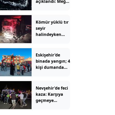
açıklandı: Meğer
Türkiye'deymiş
Kömür yüklü tır
seyir
halindeyken
alev alev yandı
Eskişehir'de
binada yangın; 4
kişi dumandan
etkilendi
Nevşehir'de feci
kaza: Karşıya
geçmeye
çalışırken
otomobil çarptı