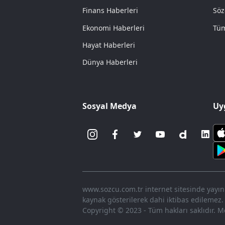
Finans Haberleri
Söz
Ekonomi Haberleri
Tüm
Hayat Haberleri
Dünya Haberleri
Sosyal Medya
Uy
www.sozcu.com.tr internet sitesinde yayınla
kaynak gösterilerek dahi iktibas edilemez.
Copyright © 2023 - Tüm hakları saklıdır. Me