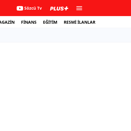
Sözcü Tv
AGAZİN
FİNANS
EĞİTİM
RESMİ İLANLAR