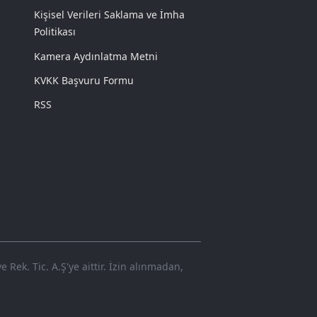
Kişisel Verileri Saklama ve İmha
Politikası
Kamera Aydınlatma Metni
KVKK Başvuru Formu
RSS
Rek. Tic. A.Ş'ye aittir. İzin alınmadan,