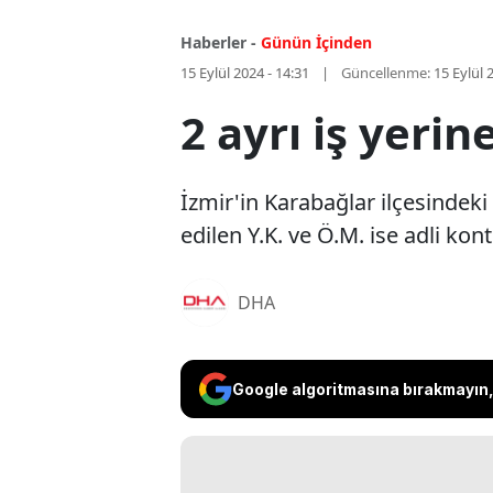
Haberler -
Günün İçinden
15 Eylül 2024 - 14:31
Güncellenme:
15 Eylül 
2 ayrı iş yerin
İzmir'in Karabağlar ilçesindeki 
edilen Y.K. ve Ö.M. ise adli kont
DHA
Google algoritmasına bırakmayın, 