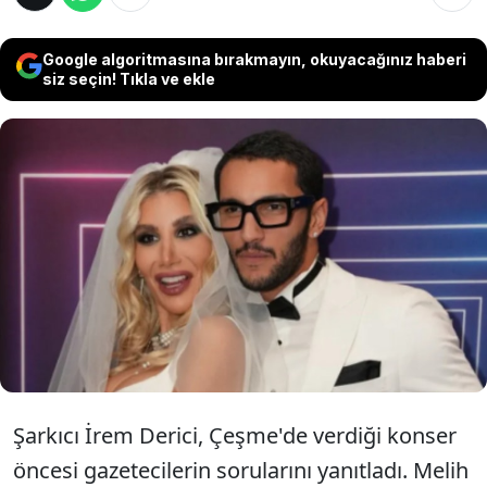
Google algoritmasına bırakmayın, okuyacağınız haberi
siz seçin! Tıkla ve ekle
Şarkıcı İrem Derici, şubat ayında nişanlandığı
Melih Künükçü ile evlilik hazırlığı yaptığını
açıkladı. Ünlü şarkıcı, yıl bitmeden nikâh
masasına oturabileceklerini ancak düğün
yapmayı düşünmediklerini söyledi.
Şarkıcı İrem Derici, Çeşme'de verdiği konser
öncesi gazetecilerin sorularını yanıtladı. Melih