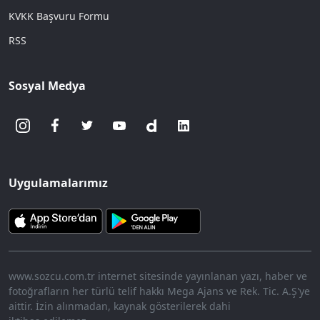
KVKK Başvuru Formu
RSS
Sosyal Medya
Uygulamalarımız
www.sozcu.com.tr internet sitesinde yayınlanan yazı, haber ve
fotoğrafların her türlü telif hakkı Mega Ajans ve Rek. Tic. A.Ş'ye
aittir. İzin alınmadan, kaynak gösterilerek dahi