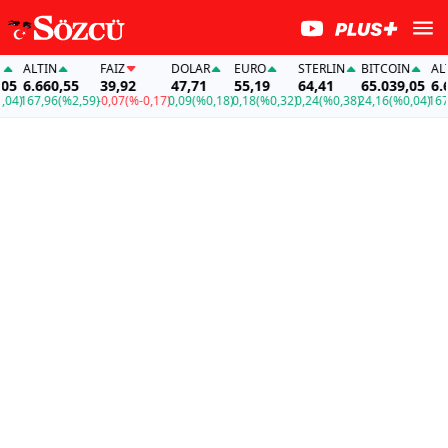
ALTIN
FAİZ
DOLAR
EURO
STERLIN
BITCOIN
ALTIN
6.660,55
39,92
47,71
55,19
64,41
65.039,05
6.660
)
167,96
(%2,59)
-0,07
(%-0,17)
0,09
(%0,18)
0,18
(%0,32)
0,24
(%0,38)
24,16
(%0,04)
167,96