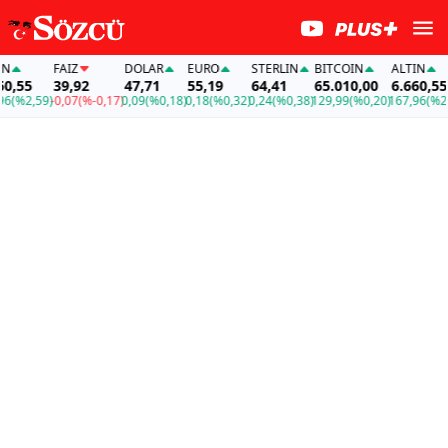
FAİZ
DOLAR
EURO
STERLIN
BITCOIN
ALTIN
F
5
39,92
47,71
55,19
64,41
65.010,00
6.660,55
3
2,59)
-0,07
(%-0,17)
0,09
(%0,18)
0,18
(%0,32)
0,24
(%0,38)
129,99
(%0,20)
167,96
(%2,59)
-