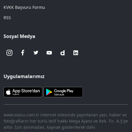
KVKK Başvuru Formu
RSS
Sosyal Medya
Uygulamalarımız
www.sozcu.com.tr internet sitesinde yayınlanan yazı, haber ve
fotoğrafların her türlü telif hakkı Mega Ajans ve Rek. Tic. A.Ş'ye
aittir. İzin alınmadan, kaynak gösterilerek dahi