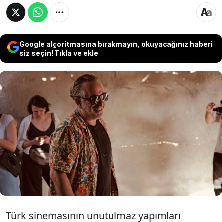
Google algoritmasına bırakmayın, okuyacağınız haberi
siz seçin! Tıkla ve ekle
Cem Yılmaz, 20 yıl sonra geri dönen
"G.O.R.A." serisinin yeni filmi "GORA 4 GORA"
için heyecanı artırdı. Ünlü komedyenin "Son
geri sayım" notuyla yaptığı paylaşım,
hayranlarını meraklandırdı.
Türk sinemasının unutulmaz yapımları