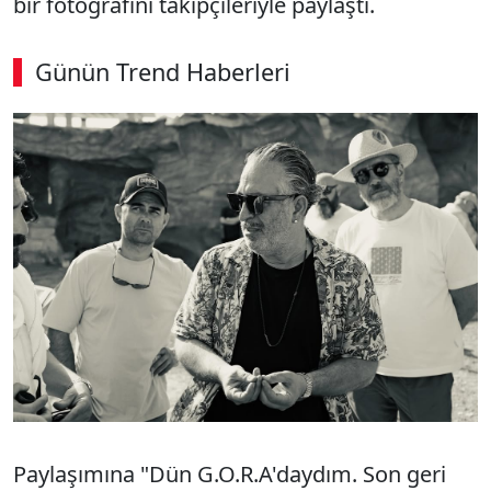
bir fotoğrafını takipçileriyle paylaştı.
Günün Trend Haberleri
00:03
/ 08:43
Sesi Aç
Paylaşımına "Dün G.O.R.A'daydım. Son geri