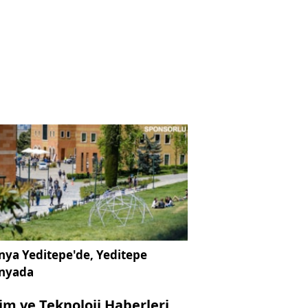
ya Yeditepe'de, Yeditepe
nyada
lim ve Teknoloji Haberleri