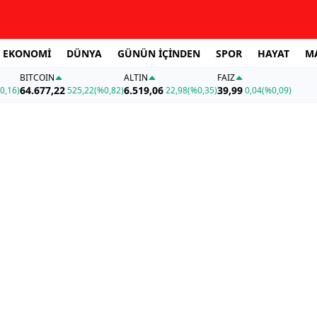
EKONOMİ
DÜNYA
GÜNÜN İÇİNDEN
SPOR
HAYAT
M
BITCOIN
ALTIN
FAİZ
64.677,22
6.519,06
39,99
0,16)
525,22
(%0,82)
22,98
(%0,35)
0,04
(%0,09)