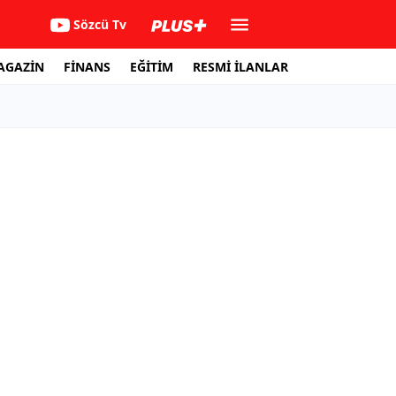
Sözcü Tv
AGAZİN
FİNANS
EĞİTİM
RESMİ İLANLAR