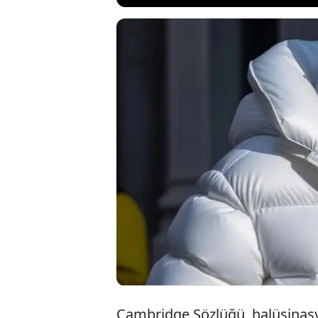
Teknoloji dünyası
yapay zekâydı. Eğ
alanda kendini gö
hararetli tartışm
dilinden düşürmed
Cambridge Sözlüğü, halüsinasy