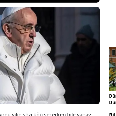
nın tüm yıl konuştuğu tek bir konu varsa o da
itimden sağlığa, sinemadan yayın hayatına her
steren yapay zekâ teknolojisi aynı zamanda
aların da odağındaydı. İşte 2023'te tüm dünyanın
iği yapay zekâ alanındaki gelişmeler...
Dün
Dü
onu yılın sözcüğü seçerken bile yapay
Bi