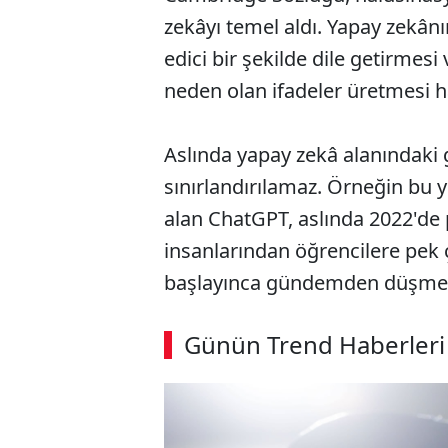
zekâyı temel aldı. Yapay zekânın
edici bir şekilde dile getirmesi
neden olan ifadeler üretmesi ha
Aslında yapay zekâ alanındaki g
sınırlandırılamaz. Örneğin bu 
alan ChatGPT, aslında 2022'de 
insanlarından öğrencilere pek 
başlayınca gündemden düşme
ABERİ OKU
➜
Günün Trend Haberleri
SÖZCÜ SON DAKİKA