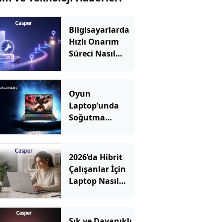
Bilgisayarlarda
Hızlı Onarım
Süreci Nasıl
İşler?
Oyun
Laptop’unda
Soğutma
Sistemi Rehberi
2026’da Hibrit
Çalışanlar İçin
Laptop Nasıl
Seçilir? Hangi
Özellikler
Önemli?
Şık ve Dayanıklı