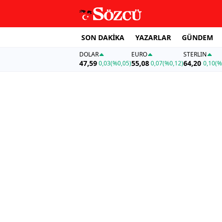
SON DAKİKA
YAZARLAR
GÜNDEM
DOLAR
EURO
STERLIN
47,59
55,08
64,20
0,03
(%0,05)
0,07
(%0,12)
0,10
(%