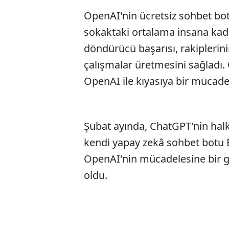
OpenAI'nin ücretsiz sohbet botu 
sokaktaki ortalama insana kad
döndürücü başarısı, rakiplerin
çalışmalar üretmesini sağladı.
OpenAI ile kıyasıya bir mücadel
Şubat ayında, ChatGPT'nin hal
kendi yapay zekâ sohbet botu B
OpenAI'nin mücadelesine bir gü
oldu.