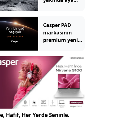
yakında aya
gidecekler
Casper PAD
markasının
premium yeni
üyesi için geri
sayım başladı
e, Hafif, Her Yerde Seninle.