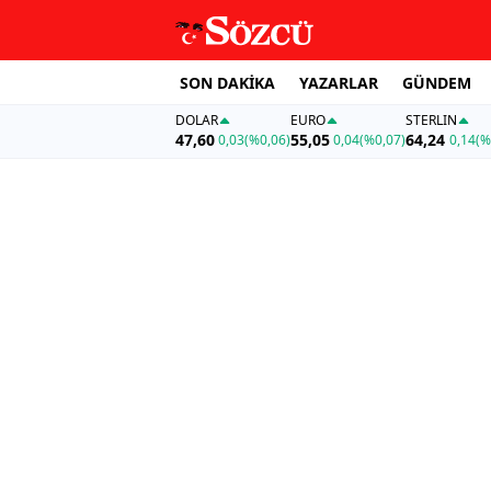
SON DAKİKA
YAZARLAR
GÜNDEM
DOLAR
EURO
STERLIN
47,60
55,05
64,24
0,03
(%0,06)
0,04
(%0,07)
0,14
(%