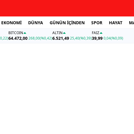
EKONOMİ
DÜNYA
GÜNÜN İÇİNDEN
SPOR
HAYAT
M
BITCOIN
ALTIN
FAİZ
64.472,00
6.521,49
39,99
0,22)
268,00
(%0,42)
25,40
(%0,39)
0,04
(%0,09)