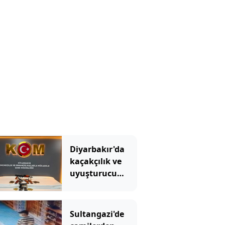
ifade verdi
Diyarbakır'da
kaçakçılık ve
uyuşturucu
operasyonu: 2
tutuklama
Sultangazi'de