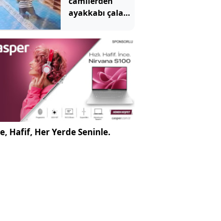
camilerden
ayakkabı çalan
şüpheli
kamerada
e, Hafif, Her Yerde Seninle.