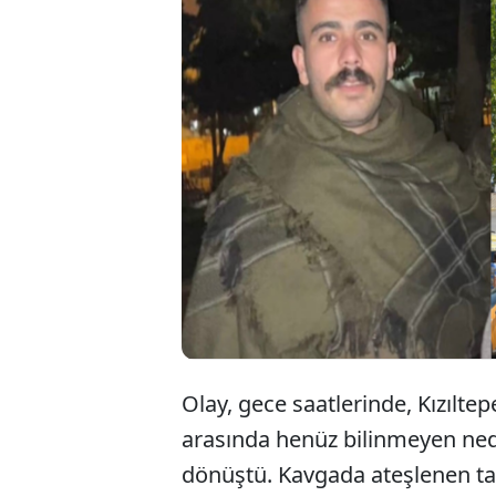
Mar
kav
kal
Olay, gece saatlerinde, Kızılte
arasında henüz bilinmeyen nede
dönüştü. Kavgada ateşlenen t