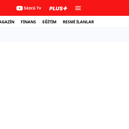
Sözcü Tv
AGAZİN
FİNANS
EĞİTİM
RESMİ İLANLAR