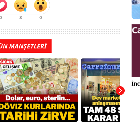
ÜN MANŞETLERİ
İnc