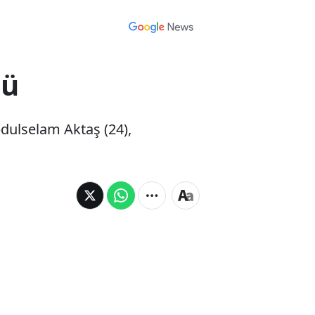
dü
bdulselam Aktaş (24),