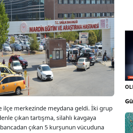
din'in Kızıltepe ilçesinde iki grubun silahlı
gasında tabancayla vurulan Abdulselam Aktaş (24),
dırıldığı hastanede hayatını kaybetti.
OLE
Gü
pe ilçe merkezinde meydana geldi. İki grup
nle çıkan tartışma, silahlı kavgaya
abancadan çıkan 5 kurşunun vücuduna