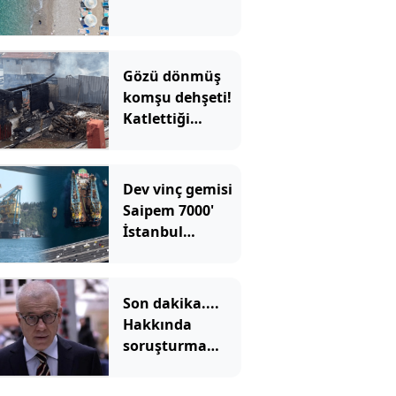
Gözü dönmüş
komşu dehşeti!
Katlettiği
kişinin evi ve
arabasını da
yaktı
Dev vinç gemisi
Saipem 7000'
İstanbul
Boğazı'ndan
geçti
Son dakika....
Hakkında
soruşturma
başlatılan
Ertuğrul Özkök