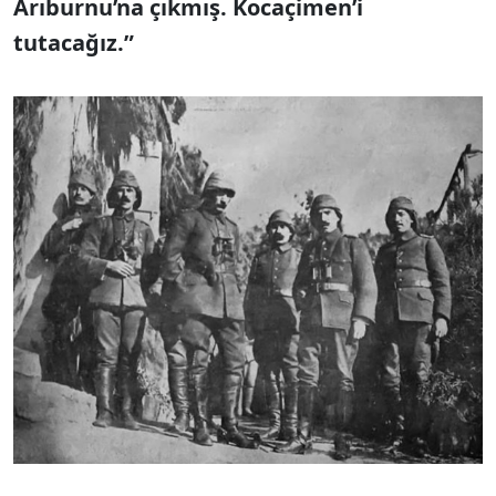
Arıburnu’na çıkmış. Kocaçimen’i
tutacağız.”