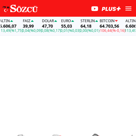
FAİZ
DOLAR
EURO
STERLIN
BITCOIN
ALTIN
,07
39,99
47,70
55,03
64,18
64.703,56
6.606,07
(%1,75)
0,04
(%0,09)
0,08
(%0,17)
0,01
(%0,03)
0,00
(%0,01)
-106,44
(%-0,16)
113,49
(%1,7