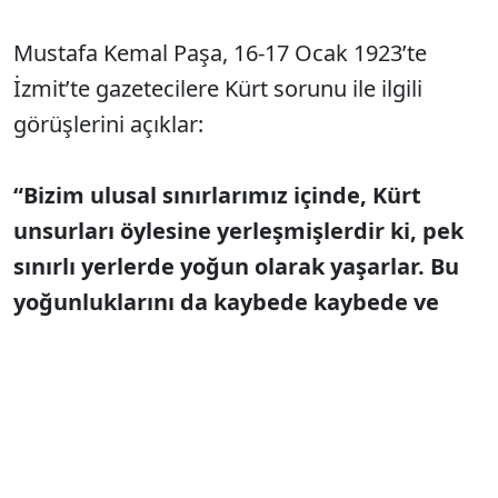
Mustafa Kemal Paşa, 16-17 Ocak 1923’te
İzmit’te gazetecilere Kürt sorunu ile ilgili
görüşlerini açıklar:
“Bizim ulusal sınırlarımız içinde, Kürt
unsurları öylesine yerleşmişlerdir ki, pek
sınırlı yerlerde yoğun olarak yaşarlar. Bu
yoğunluklarını da kaybede kaybede ve
Türklerin içine gire gire öyle bir sınır
oluşmuştur ki, Kürtlük adına bir sınır
çizmek istesek, Türkiye’yi mahvetmek
gerekir...”