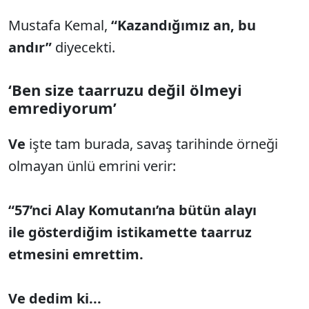
Mustafa Kemal,
“Kazandığımız an, bu
andır”
diyecekti.
‘Ben size taarruzu değil ölmeyi
emrediyorum’
Ve
işte tam burada, savaş tarihinde örneği
olmayan ünlü emrini verir:
“57’nci Alay Komutanı’na bütün alayı
ile gösterdiğim istikamette taarruz
etmesini emrettim.
Ve dedim ki...