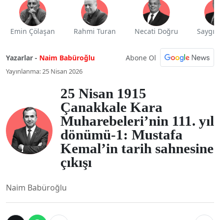
Emin Çölaşan
Rahmi Turan
Necati Doğru
Saygı 
Abone Ol
Yazarlar -
Naim Babüroğlu
Yayınlanma: 25 Nisan 2026
25 Nisan 1915
Çanakkale Kara
Muharebeleri’nin 111. yıl
dönümü-1: Mustafa
Kemal’in tarih sahnesine
çıkışı
Naim Babüroğlu