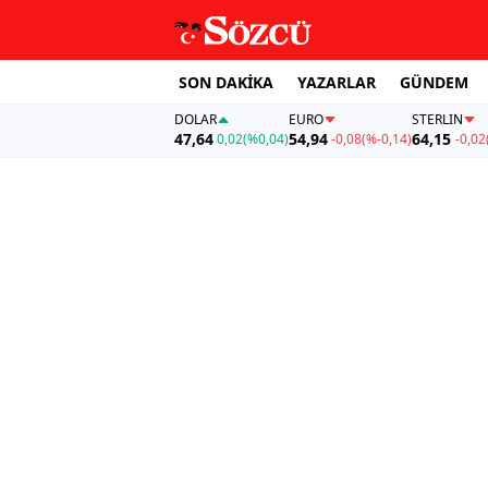
SON DAKİKA
YAZARLAR
GÜNDEM
DOLAR
EURO
STERLIN
47,64
54,94
64,15
0,02
(%0,04)
-0,08
(%-0,14)
-0,02