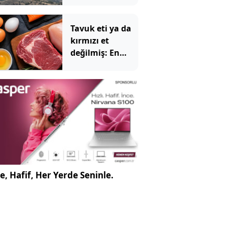
Tavuk eti ya da
kırmızı et
değilmiş: En
sağlıklı protein
kaynağı belli
oldu
e, Hafif, Her Yerde Seninle.