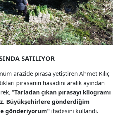
ASINDA SATILIYOR
üm arazide pırasa yetiştiren Ahmet Kılıç
kları pırasanın hasadını aralık ayından
rek, "
Tarladan çıkan pırasayı kilogramı
oruz. Büyükşehirlere gönderdiğim
ze gönderiyorum"
ifadesini kullandı.