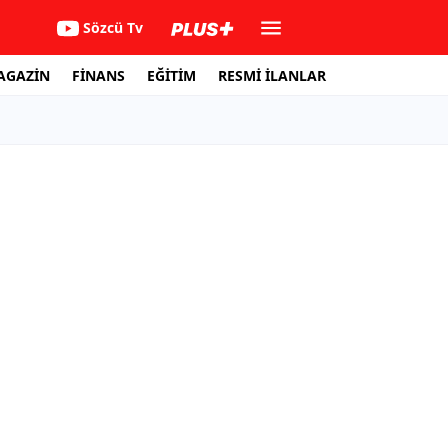
Sözcü Tv
AGAZİN
FİNANS
EĞİTİM
RESMİ İLANLAR