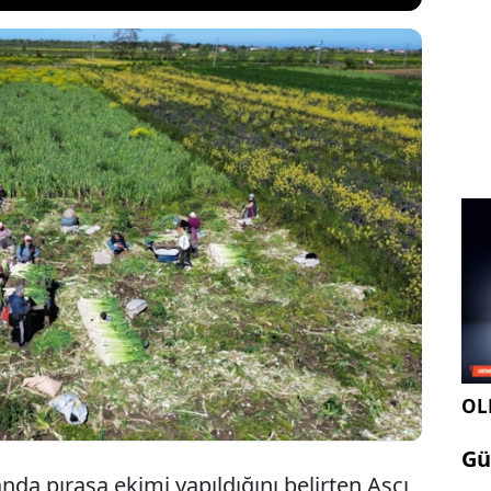
ra ilçesinde, 2025 yılında ekilen pırasanın
a yaklaşıldı. Bafra Sebze Üreticileri Birliği Başkanı
çen yıl temmuz ayında ekilen erkenci pırasanın
 pazarlara sunulmaya başlandığını söyledi.
OLE
Gü
nda pırasa ekimi yapıldığını belirten Aşçı,