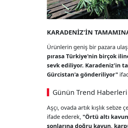
KARADENİZ'İN TAMAMIN
Ürünlerin geniş bir pazara ulaşt
pırasa Türkiye'nin birçok ili
sevk ediliyor. Karadeniz'in 
Gürcistan'a gönderiliyor"
ifad
Günün Trend Haberleri
Aşçı, ovada artık kışlık sebze ç
ifade ederek,
"Örtü altı kavun
sonlarına doğru kavun, karpu