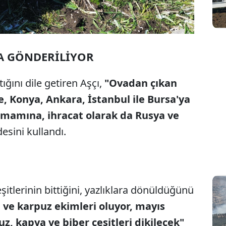
A GÖNDERİLİYOR
ığını dile getiren Aşçı,
"Ovadan çıkan
ne, Konya, Ankara, İstanbul ile Bursa'ya
tamamına, ihracat olarak da Rusya ve
esini kullandı.
eşitlerinin bittiğini, yazlıklara dönüldüğünü
 ve karpuz ekimleri oluyor, mayıs
z, kapya ve biber çeşitleri dikilecek"