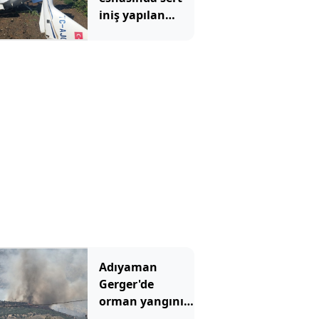
iniş yapılan
uçak bu hale
geldi
Adıyaman
Gerger'de
orman yangını
çıktı