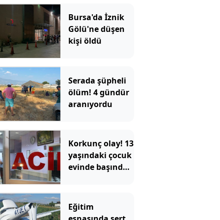
Bursa'da İznik
Gölü'ne düşen
kişi öldü
Serada şüpheli
ölüm! 4 gündür
aranıyordu
Korkunç olay! 13
yaşındaki çocuk
evinde başından
vurulmuş halde
ölü bulundu
Eğitim
esnasında sert