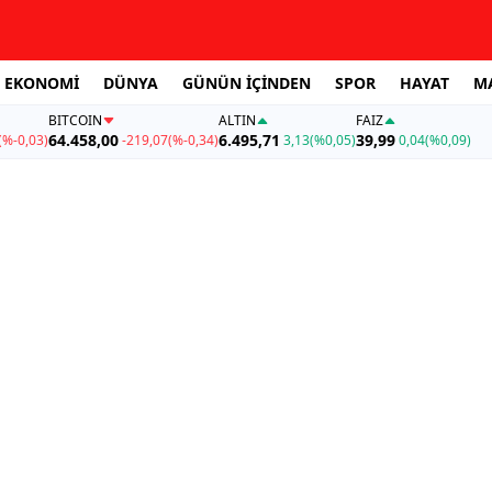
EKONOMİ
DÜNYA
GÜNÜN İÇİNDEN
SPOR
HAYAT
M
BITCOIN
ALTIN
FAİZ
64.458,00
6.495,71
39,99
(%-0,03)
-219,07
(%-0,34)
3,13
(%0,05)
0,04
(%0,09)