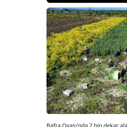
Samsun'un Baf
hasadında son
Adem Aşçı, ge
aralık ayında
Bafra Ovası'nda 7 bin dekar ala