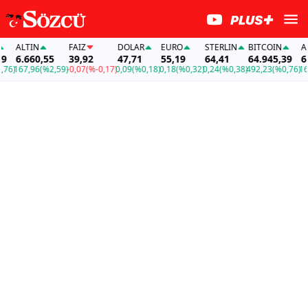
ALTIN
FAİZ
DOLAR
EURO
STERLIN
BITCOIN
ALTI
6.660,55
39,92
47,71
55,19
64,41
64.945,39
6.66
)
167,96
(%2,59)
-0,07
(%-0,17)
0,09
(%0,18)
0,18
(%0,32)
0,24
(%0,38)
492,23
(%0,76)
167,