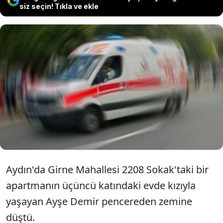
siz seçin! Tıkla ve ekle
Aydın'ın Efeler ilçesinde, üçüncü
kattaki pencereden düşen 84
yaşındaki kadın hayatını kaybetti.
Aydın'da Girne Mahallesi 2208 Sokak'taki bir
apartmanın üçüncü katındaki evde kızıyla
yaşayan Ayşe Demir pencereden zemine
düştü.