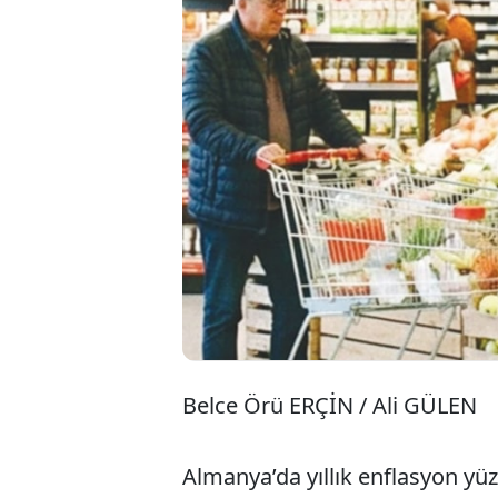
Türkiye-Al
Birbirine b
karşılaştı
daha ucuz,
Belce Örü ERÇİN / Ali GÜLEN
Almanya’da yıllık enflasyon yüz