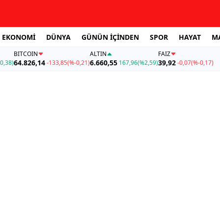
EKONOMİ
DÜNYA
GÜNÜN İÇİNDEN
SPOR
HAYAT
M
BITCOIN
ALTIN
FAİZ
64.826,14
6.660,55
39,92
0,38)
-133,85
(%-0,21)
167,96
(%2,59)
-0,07
(%-0,17)