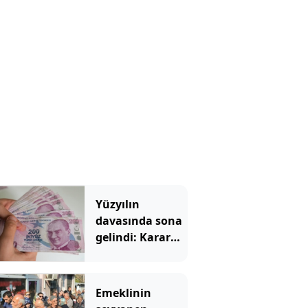
Yüzyılın
davasında sona
gelindi: Karar
çıkarsa emekli
maaşına 25 bin
TL zam
Emeklinin
yapılacak