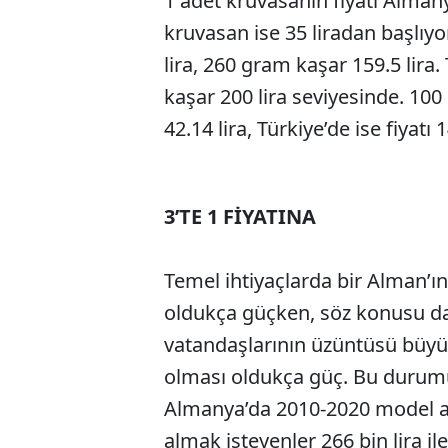
1 adet kruvasanın fiyatı Almany
kruvasan ise 35 liradan başlıy
lira, 260 gram kaşar 159.5 lira.
kaşar 200 lira seviyesinde. 100
42.14 lira, Türkiye’de ise fiyatı 
3’TE 1 FİYATINA
Temel ihtiyaçlarda bir Alman’ı
oldukça güçken, söz konusu d
vatandaşlarının üzüntüsü büyüy
olması oldukça güç. Bu durumu 
Almanya’da 2010-2020 model ar
almak isteyenler 266 bin lira i