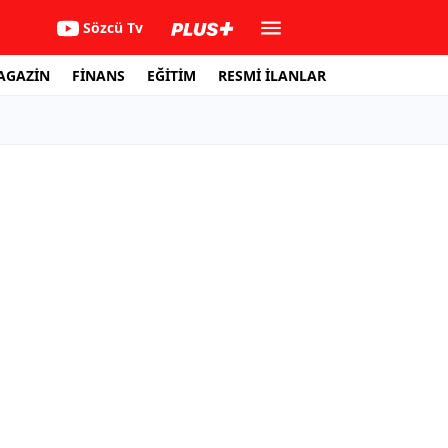
Sözcü Tv
AGAZİN
FİNANS
EĞİTİM
RESMİ İLANLAR