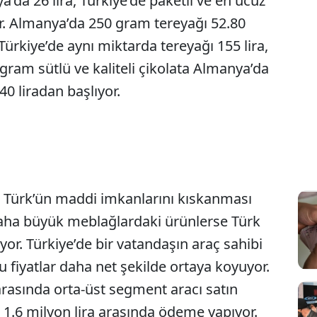
a’da 26 lira, Türkiye’de paketli ve en ucuz
or. Almanya’da 250 gram tereyağı 52.80
 Türkiye’de aynı miktarda tereyağı 155 lira,
 gram sütlü ve kaliteli çikolata Almanya’da
140 liradan başlıyor.
n Türk’ün maddi imkanlarını kıskanması
aha büyük meblağlardaki ürünlerse Türk
or. Türkiye’de bir vatandaşın araç sahibi
fiyatlar daha net şekilde ortaya koyuyor.
asında orta-üst segment aracı satın
le 1.6 milyon lira arasında ödeme yapıyor.