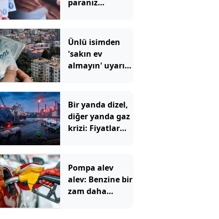
paranız
gidebilir: Bu
hatayı bankalar
bile
Ünlü isimden
düzeltemiyor
'sakın ev
almayın' uyarısı:
Bir yatırım
aracına işaret
etti
Bir yanda dizel,
diğer yanda gaz
krizi: Fiyatlar
uçtu
Pompa alev
alev: Benzine bir
zam daha
geliyor