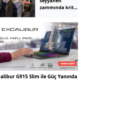
seyyanen
zammında kritik
adım: Dosyalar
birleşti
alibur G915 Slim ile Güç Yanında