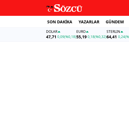
SON DAKİKA
YAZARLAR
GÜNDEM
DOLAR
EURO
STERLIN
47,71
55,19
64,41
0,09
(%0,18)
0,18
(%0,32)
0,24
(%