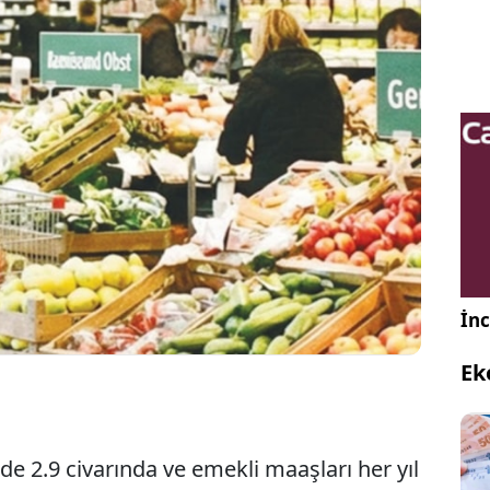
manya arası uçak yolculuğu 3 saat sürüyor.
u kadar yakın iki ülke arasında fiyat ve gelir
rmasında çok büyük fark var. Almanya’da yaşam
 maaşlar ise daha yüksek.
İnc
Ek
de 2.9 civarında ve emekli maaşları her yıl