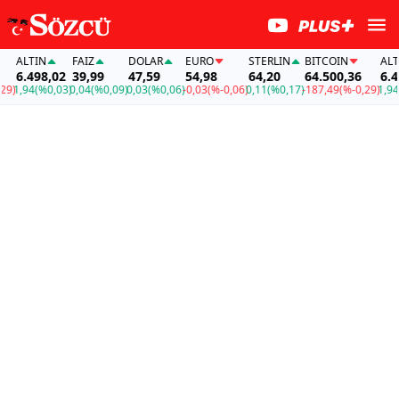
ALTIN
FAİZ
DOLAR
EURO
STERLIN
BITCOIN
ALTIN
6.498,02
39,99
47,59
54,98
64,20
64.500,36
6.498
)
1,94
(%0,03)
0,04
(%0,09)
0,03
(%0,06)
-0,03
(%-0,06)
0,11
(%0,17)
-187,49
(%-0,29)
1,94
(%