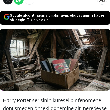
Google algoritmasına bırakmayın, okuyacağınız haberi
siz seçin! Tıkla ve ekle
30 yıl boyunca tavan arasında unuttuğu
Harry Potter kitabını neredeyse çöpe
atacaktı. Fiyatının 610 bin TL olduğu
ortaya çıktı.
Harry Potter serisinin küresel bir fenomene
dönüşmeden önceki dönemine ait, neredeyse