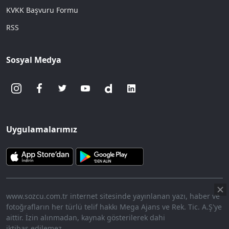
KVKK Başvuru Formu
RSS
Sosyal Medya
Uygulamalarımız
www.sozcu.com.tr internet sitesinde yayınlanan yazı, haber ve
fotoğrafların her türlü telif hakkı Mega Ajans ve Rek. Tic. A.Ş'ye
aittir. İzin alınmadan, kaynak gösterilerek dahi
iktibas edilemez.