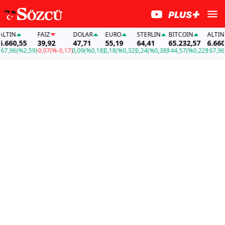
IN
FAİZ
DOLAR
EURO
STERLIN
BITCOIN
ALTIN
60,55
39,92
47,71
55,19
64,41
65.232,57
6.660,5
96
(%2,59)
-0,07
(%-0,17)
0,09
(%0,18)
0,18
(%0,32)
0,24
(%0,38)
144,57
(%0,22)
167,96
(%2