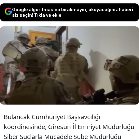
Google algoritmasına bırakmayın, okuyacağınız haberi
siz seçin! Tıkla ve ekle
Giresun merkezli 32 ilde düzenlenen yasa
dışı bahis operasyonunda 116 şüpheli
gözaltına alındı. İncelemelerde 10 yılda
yaklaşık 40 milyar liralık işlem hacmi tespit
edildi.
Bulancak Cumhuriyet Başsavcılığı
koordinesinde, Giresun İl Emniyet Müdürlüğü
Siber Suçlarla Mücadele Şube Müdürlüğü