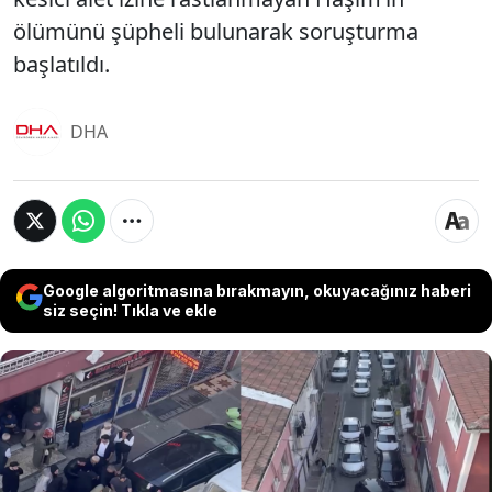
ölümünü şüpheli bulunarak soruşturma
başlatıldı.
DHA
Google algoritmasına bırakmayın, okuyacağınız haberi
siz seçin! Tıkla ve ekle
Kapıthane’de bir bankada özel güvenlik görevlisi
olarak çalışan Oğuzhan Haşim (32), akşam
saatlerinde babası Faruk Haşim (58) ile yemek
yedikten sonra odasına geçti. Sabah işe giden Faruk
Haşim, akşam eve döndüğünde oğlunu odasında