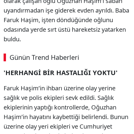
olarak çalışan oğlu Oğuzhan Haşim’i sabah
uyandırmadan işe giderek evden ayrıldı. Baba
Faruk Haşim, işten döndüğünde oğlunu
odasında yerde sırt üstü hareketsiz yatarken
buldu.
Günün Trend Haberleri
00:02
/ 08:06
'HERHANGİ BİR HASTALIĞI YOKTU'
Sesi Aç
Faruk Haşim’in ihbarı üzerine olay yerine
sağlık ve polis ekipleri sevk edildi. Sağlık
ekiplerinin yaptığı kontrollerde, Oğuzhan
Haşim’in hayatını kaybettiği belirlendi. Bunun
üzerine olay yeri ekipleri ve Cumhuriyet