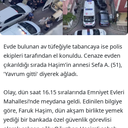
yerde hareketsiz yatarken buldu. İhbar üzerine eve
gelen sağlık ekipleri Haşim’in hayatını kaybettiğini
belirledi. Vücudunda darp ve kesici alet izine
rastlanmayan Haşim’in ölümünü şüpheli bulunarak
soruşturma başlatıldı.
Evde bulunan av tüfeğiyle tabancaya ise polis
ekipleri tarafından el konuldu. Cenaze evden
çıkarıldığı sırada Haşim’in annesi Sefa A. (51),
'Yavrum gitti' diyerek ağladı.
Olay, dün saat 16.15 sıralarında Emniyet Evleri
Mahallesi’nde meydana geldi. Edinilen bilgiye
göre, Faruk Haşim, dün akşam birlikte yemek
yediği bir bankada özel güvenlik görevlisi