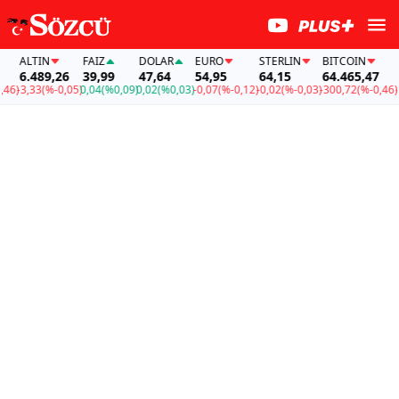
ALTIN
FAİZ
DOLAR
EURO
STERLIN
BITCOIN
ALT
6.489,26
39,99
47,64
54,95
64,15
64.465,47
6.4
)
-3,33
(%-0,05)
0,04
(%0,09)
0,02
(%0,03)
-0,07
(%-0,12)
-0,02
(%-0,03)
-300,72
(%-0,46)
-3,3