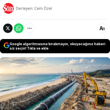
Derleyen: Cem Özel
Google algoritmasına bırakmayın, okuyacağınız haberi
siz seçin! Tıkla ve ekle
Avustralya’da geliştirilen SunCable projesi,
dünyanın en büyük yenilenebilir enerji altyapı
yatırımlarından biri olarak gösteriliyor. Proje
kapsamında ülkenin kuzeyinde kurulacak dev
güneş enerjisi çiftliğinden elde edilen elektriğin,
deniz altından geçecek yaklaşık 4 bin 300
kilometrelik kablolarla Singapur’a taşınması
planlanıyor.