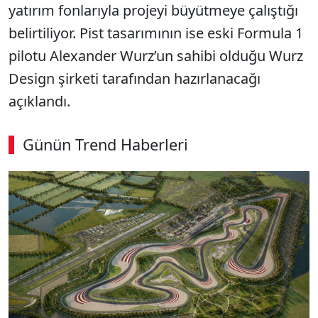
yatırım fonlarıyla projeyi büyütmeye çalıştığı
belirtiliyor. Pist tasarımının ise eski Formula 1
pilotu Alexander Wurz’un sahibi olduğu Wurz
Design şirketi tarafından hazırlanacağı
açıklandı.
Günün Trend Haberleri
00:02
/ 09:08
Sesi Aç