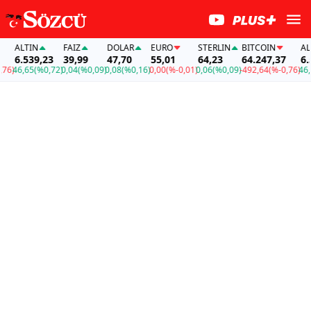
ALTIN
FAİZ
DOLAR
EURO
STERLIN
BITCOIN
ALTI
6.539,23
39,99
47,70
55,01
64,23
64.247,37
6.53
)
46,65
(%0,72)
0,04
(%0,09)
0,08
(%0,16)
0,00
(%-0,01)
0,06
(%0,09)
-492,64
(%-0,76)
46,65