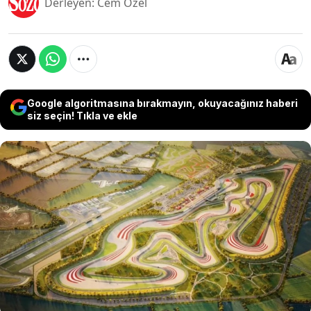
Derleyen: Cem Özel
Google algoritmasına bırakmayın, okuyacağınız haberi
siz seçin! Tıkla ve ekle
Danimarka, küçük bir liman kentini Formula 1
takvimine takvimine dahil etmek için şimdiye
kadarki en iddialı projelerinden birini hazırlıyor.
Yaklaşık 4 bin 300 nüfuslu Padborg kentinde
planlanan 'Circuit of Denmark' projesinin,
ülkenin ilk Formula 1 yarışına ev sahipliği
yapması hedefleniyor.