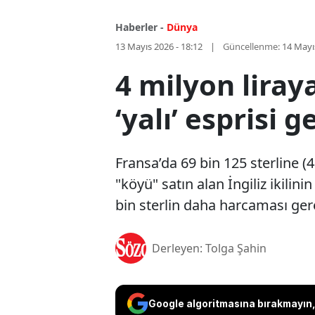
Haberler -
Dünya
13 Mayıs 2026 - 18:12
Güncellenme:
14 Mayı
4 milyon liraya
‘yalı’ esprisi 
Fransa’da 69 bin 125 sterline (4
"köyü" satın alan İngiliz ikilinin
bin sterlin daha harcaması gereki
Derleyen: Tolga Şahin
Google algoritmasına bırakmayın, 