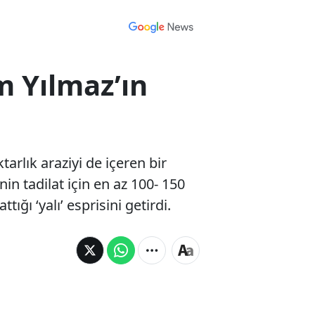
em Yılmaz’ın
arlık araziyi de içeren bir
inin tadilat için en az 100- 150
ığı ‘yalı’ esprisini getirdi.