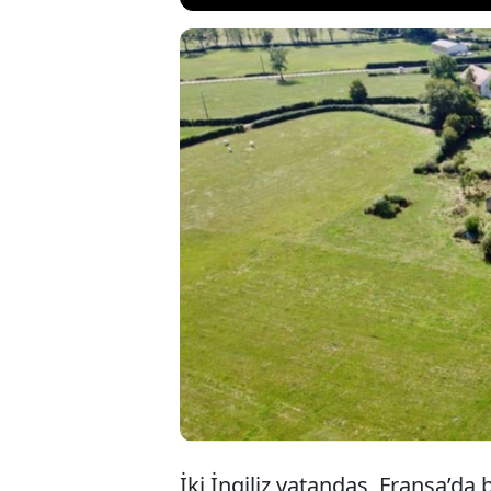
Fransa’da 69 bin 1
müştemilatı ve iki 
İngiliz ikilinin 100
tadilat için en az 
akıllara yıllar evve
İki İngiliz vatandaş, Fransa’da 