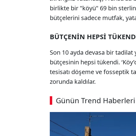
birlikte bir "köyü" 69 bin sterline
bütçelerini sadece mutfak, yat
BÜTÇENİN HEPSİ TÜKEND
Son 10 ayda devasa bir tadilat ya
bütçesinin hepsi tükendi. ‘Köy’
tesisatı döşeme ve fosseptik 
zorunda kaldılar.
ABERİ OKU
➜
Günün Trend Haberleri
00:03
/ 09:08