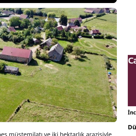
25 sterline (4 milyon 244 bin 366 TL) beş
hektarlık araziyi de içeren bir "köyü" satın alan
 bin sterlinlik bütçesi tadilat için yetmedi. İkilinin
100- 150 bin sterlin daha harcaması gerekiyor. Olay,
l Cem Yılmaz’ın anlattığı ‘yalı’ esprisini getirdi.
İnc
Dü
beş müştemilatı ve iki hektarlık arazisiyle