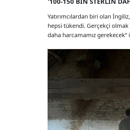
'100-150 BİN STERLİN D
Yatırımcılardan biri olan İngili
hepsi tükendi. Gerçekçi olmak g
daha harcamamız gerekecek” ifa