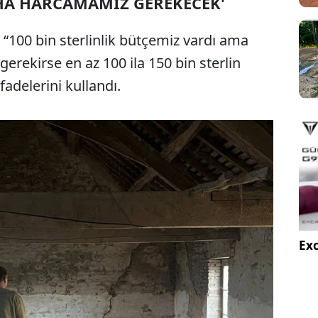
AHA HARCAMAMIZ GEREKECEK'
z, “100 bin sterlinlik bütçemiz vardı ama
erekirse en az 100 ila 150 bin sterlin
delerini kullandı.
Exc