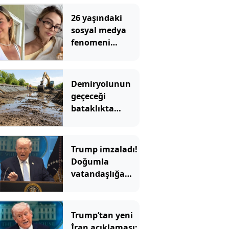
26 yaşındaki
sosyal medya
fenomeni
kanserle
mücadelesini
kaybetti
Demiryolunun
geçeceği
bataklıkta
binlerce yıllık
hazine bulundu
Trump imzaladı!
Doğumla
vatandaşlığa
yeni
kısıtlamalar
Trump’tan yeni
İran açıklaması: