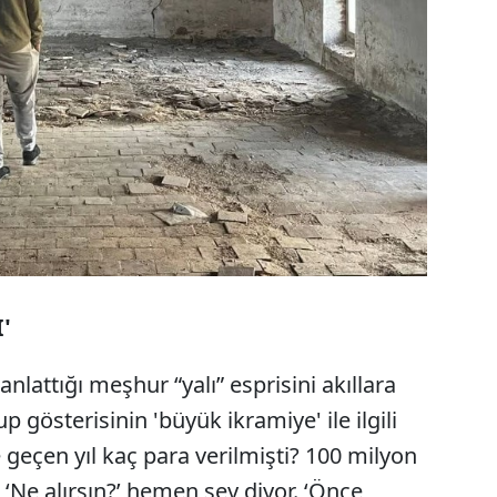
'
anlattığı meşhur “yalı” esprisini akıllara
 gösterisinin 'büyük ikramiye' ile ilgili
 geçen yıl kaç para verilmişti? 100 milyon
 ‘Ne alırsın?’ hemen şey diyor. ‘Önce