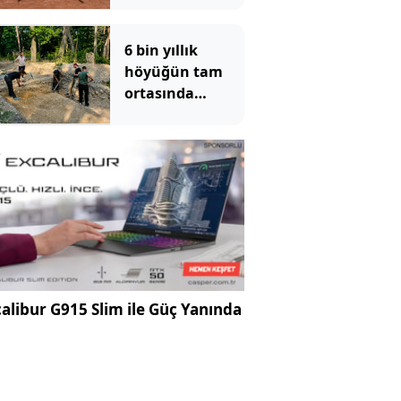
yayılıyor, vaka
sayısı hızla
6 bin yıllık
artıyor
höyüğün tam
ortasında
bulundu:
Yıllardır kimse
fark etmemiş
alibur G915 Slim ile Güç Yanında