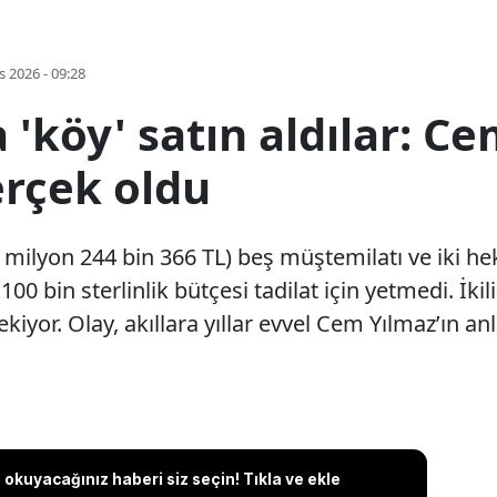
s 2026 - 09:28
 'köy' satın aldılar: C
gerçek oldu
 milyon 244 bin 366 TL) beş müştemilatı ve iki hekt
 100 bin sterlinlik bütçesi tadilat için yetmedi. İkil
yor. Olay, akıllara yıllar evvel Cem Yılmaz’ın anlatt
okuyacağınız haberi siz seçin! Tıkla ve ekle