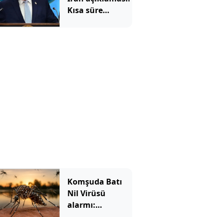
Kısa süre
içinde…
Komşuda Batı
Nil Virüsü
alarmı:
Sivrisineklerden