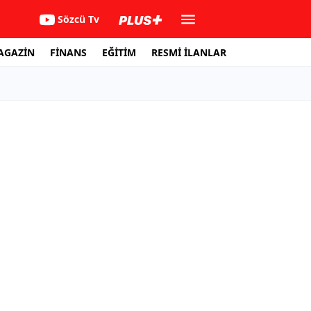
Sözcü Tv
AGAZİN
FİNANS
EĞİTİM
RESMİ İLANLAR