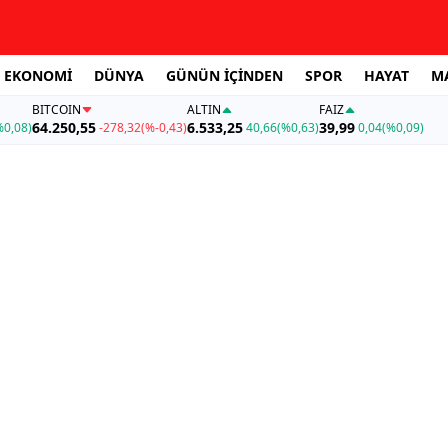
EKONOMİ
DÜNYA
GÜNÜN İÇİNDEN
SPOR
HAYAT
M
BITCOIN
ALTIN
FAİZ
64.250,55
6.533,25
39,99
%0,08)
-278,32
(%-0,43)
40,66
(%0,63)
0,04
(%0,09)