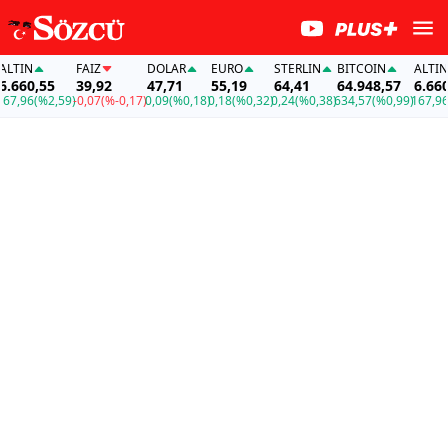
IN
FAİZ
DOLAR
EURO
STERLIN
BITCOIN
ALTIN
60,55
39,92
47,71
55,19
64,41
64.948,57
6.660,5
,96
(%2,59)
-0,07
(%-0,17)
0,09
(%0,18)
0,18
(%0,32)
0,24
(%0,38)
634,57
(%0,99)
167,96
(%2