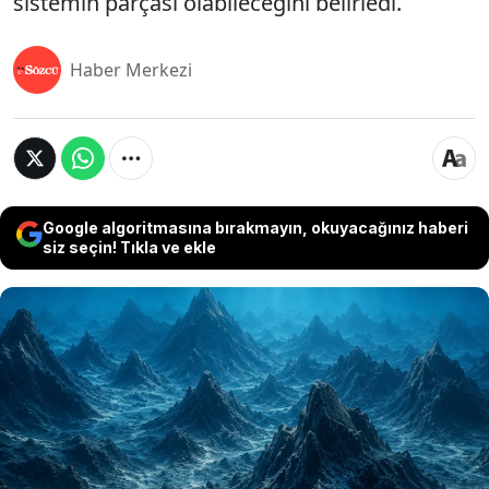
sistemin parçası olabileceğini belirledi.
Haber Merkezi
Google algoritmasına bırakmayın, okuyacağınız haberi
siz seçin! Tıkla ve ekle
Dünya'nın derinliklerini inceleyen yeni bir model,
okyanus tabanındaki on binlerce su altı dağının
oluşumuna ilişkin bilinen teorileri yeniden
gündeme taşıdı. Araştırmacılar, büyük bölümü
deniz seviyesinin altında bulunan ve bugüne kadar
40 binden fazlası tespit edilen bu volkanik