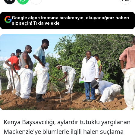
Google algoritmasına bırakmayın, okuyacağınız haberi
siz seçin! Tıkla ve ekle
Kenya'da 400'den fazla müridinin
ölümüne yol açan "açlık tarikatı" lideri
Paul Mackenzie, iki hafta içinde suçlama
yapılmazsa serbest kalacak.
Kenya Başsavcılığı, aylardır tutuklu yargılanan
Mackenzie'ye ölümlerle ilgili halen suçlama