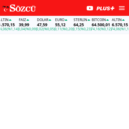
IN
FAİZ
DOLAR
EURO
STERLIN
BITCOIN
ALTIN
F
70,15
39,99
47,59
55,12
64,25
64.500,01
6.570,15
3
6
(%1,14)
0,04
(%0,09)
0,02
(%0,05)
0,11
(%0,20)
0,15
(%0,23)
74,16
(%0,12)
74,06
(%1,14)
0