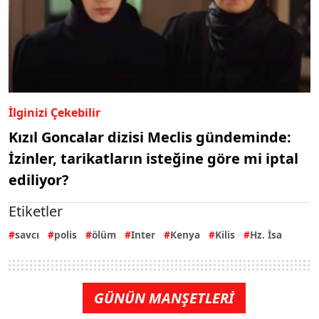
İlginizi Çekebilir
Kızıl Goncalar dizisi Meclis gündeminde:
İzinler, tarikatların isteğine göre mi iptal
ediliyor?
Etiketler
savcı
polis
ölüm
Inter
Kenya
Kilis
Hz. İsa
GÜNÜN MANŞETLERİ