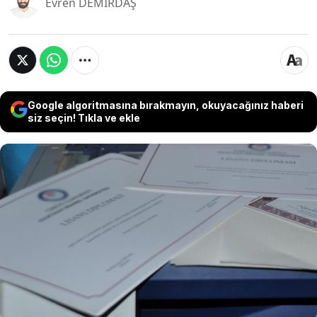
Evren DEMİRDAŞ
Google algoritmasına bırakmayın, okuyacağınız haberi
siz seçin! Tıkla ve ekle
CHP’li Uğur Kalkan, 2020’de YÖK’e ulaşan
ihbarlarla başlayan ve 450 öğrenciyi kapsayan
denklik sürecine ilişkin dikkat çeken iddiaları
gündeme getirdi. Danıştay İdari Dava Daireleri
Kurulu’nun 2024’te verdiği karar ise, yurtdışı lise
diploması ve denklik işlemlerinde yapılan iptalleri
kesinleştirdi.