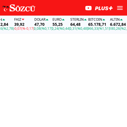
FAİZ
DOLAR
EURO
STERLIN
BITCOIN
ALTIN
4
39,92
47,70
55,25
64,48
65.178,71
6.672,84
2,78)
-0,07
(%-0,17)
0,08
(%0,17)
0,24
(%0,44)
0,31
(%0,48)
966,33
(%1,51)
180,26
(%2,78)
-