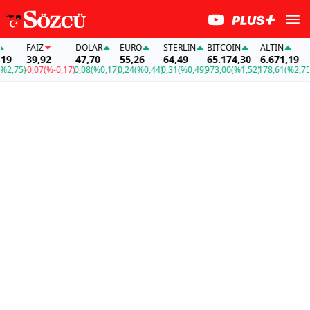
Z
DOLAR
EURO
STERLIN
BITCOIN
ALTIN
FAİZ
92
47,70
55,26
64,49
65.174,30
6.671,19
39,92
7
(%-0,17)
0,08
(%0,17)
0,24
(%0,44)
0,31
(%0,49)
973,00
(%1,52)
178,61
(%2,75)
-0,07
(%-0,