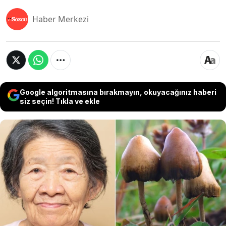
Haber Merkezi
Google algoritmasına bırakmayın, okuyacağınız haberi
siz seçin! Tıkla ve ekle
Hastalıklar her bireyde farklı yan etkiler ile
kendini gösterebilir. Buna en en son örneklerden
biri Alzheimer hastası olan ve son 5 yıldır
kimseyle konuşmayan kadın. Ancak bu uzun
süreli sessizliğin giderilmesi ise tıpta deneyse
yöntemlerin faydası bir kez daha kanıtlanmış
oldu.