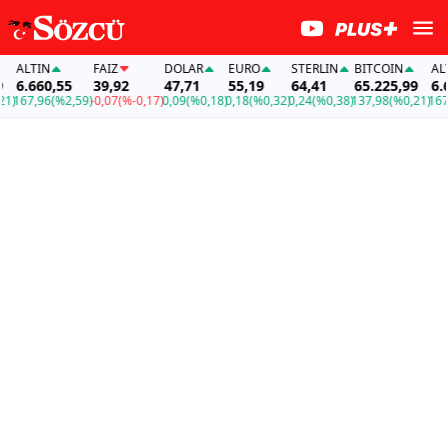
ALTIN
FAİZ
DOLAR
EURO
STERLIN
BITCOIN
ALTI
6.660,55
39,92
47,71
55,19
64,41
65.225,99
6.66
)
167,96
(%2,59)
-0,07
(%-0,17)
0,09
(%0,18)
0,18
(%0,32)
0,24
(%0,38)
137,98
(%0,21)
167,9