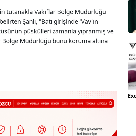
rin tutanakla Vakıflar Bölge Müdürlüğü
elirten Şanlı, "Batı girişinde 'Vav'ın
rtüsünün püskülleri zamanla yıpranmış ve
r Bölge Müdürlüğü bunu koruma altına
Exc