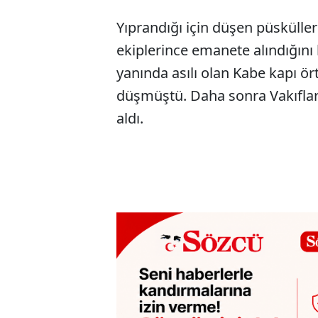
Yıprandığı için düşen püskülle
ekiplerince emanete alındığını b
yanında asılı olan Kabe kapı ö
düşmüştü. Daha sonra Vakıfla
aldı.