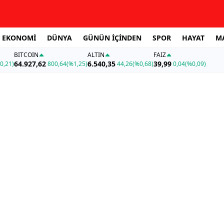
EKONOMİ
DÜNYA
GÜNÜN İÇİNDEN
SPOR
HAYAT
M
BITCOIN
ALTIN
FAİZ
64.927,62
6.540,35
39,99
0,21)
800,64
(%1,25)
44,26
(%0,68)
0,04
(%0,09)