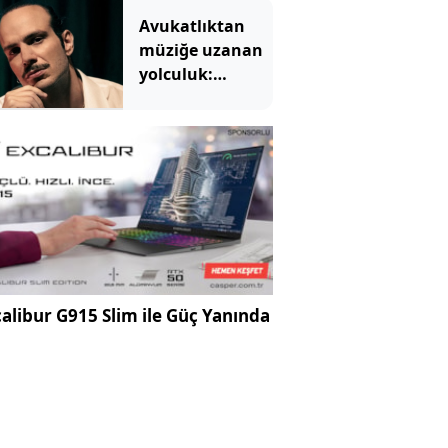
sahneye taşıyor
Avukatlıktan
müziğe uzanan
yolculuk:
Mesleğini
bırakmadı,
rotasını müziğe
de çevirdi
alibur G915 Slim ile Güç Yanında