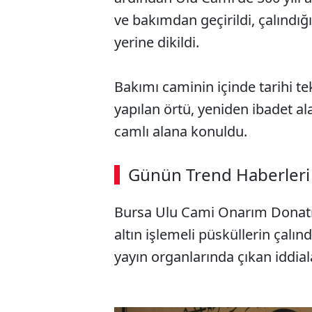
ve bakımdan geçirildi, çalındığı
yerine dikildi.
Bakımı caminin içinde tarihi te
yapılan örtü, yeniden ibadet 
camlı alana konuldu.
ABERİ OKU
➜
Günün Trend Haberleri
Bursa Ulu Cami Onarım Donatı
SÖZCÜ SON DAKİKA
altın işlemeli püsküllerin çalın
yayın organlarında çıkan iddial