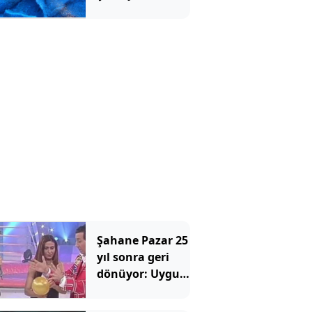
gün yüzüne
çıkarıldı
Şahane Pazar 25
yıl sonra geri
dönüyor: Uygur
Kardeşler efsane
programı