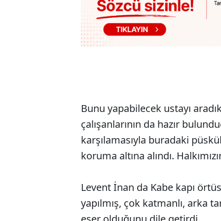
Bunu yapabilecek ustayı aradı
çalışanlarının da hazır bulund
karşılamasıyla buradaki püsküll
koruma altına alındı. Halkımız
Levent İnan da Kabe kapı örtüs
yapılmış, çok katmanlı, arka t
eser olduğunu dile getirdi.