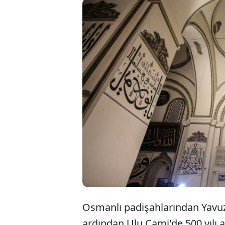
Yavuz Sulta
Cami'de se
yeniden ziya
üzerinde de
Osmanlı padişahlarından Yavuz S
ardından Ulu Cami'de 500 yılı 