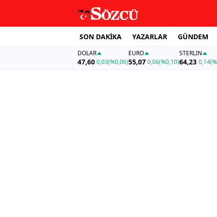
SON DAKİKA
YAZARLAR
GÜNDEM
DOLAR
EURO
STERLIN
47,60
55,07
64,23
0,03
(%0,06)
0,06
(%0,10)
0,14
(%