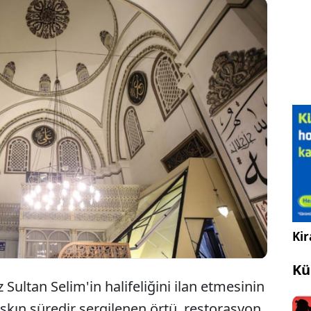
n Selim tarafından Mısır'dan getirilen ve Bursa Ulu
rgilenen Kabe kapısı örtüsü, bakımdan sonra
rete açıldı. Örtü, 500 yıllık geçmişe sahip ve
ğerli işlemeler bulunuyor.
Kir
Kü
ultan Selim'in halifeliğini ilan etmesinin
aşkın süredir sergilenen örtü, restorasyon