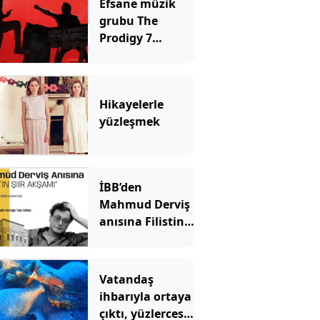
Efsane müzik
grubu The
Prodigy 7
Ağustos’ta
İstanbul’da
Hikayelerle
yüzleşmek
İBB’den
Mahmud Derviş
anısına Filistin
Şiir akşamı
Vatandaş
ihbarıyla ortaya
çıktı, yüzlercesi