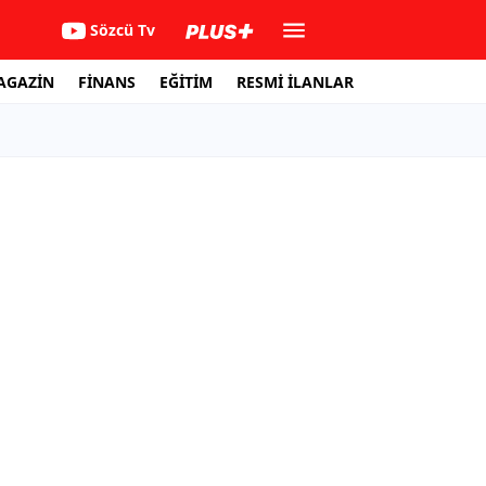
Sözcü Tv
AGAZİN
FİNANS
EĞİTİM
RESMİ İLANLAR