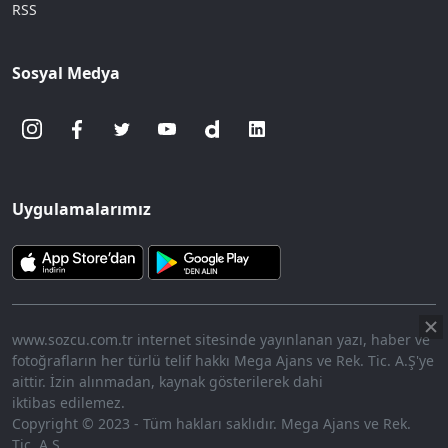
RSS
Sosyal Medya
Uygulamalarımız
www.sozcu.com.tr internet sitesinde yayınlanan yazı, haber ve
fotoğrafların her türlü telif hakkı Mega Ajans ve Rek. Tic. A.Ş'ye
aittir. İzin alınmadan, kaynak gösterilerek dahi
iktibas edilemez.
Copyright © 2023 - Tüm hakları saklıdır. Mega Ajans ve Rek.
Tic. A.Ş.