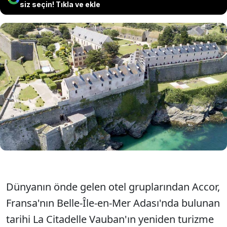
siz seçin! Tıkla ve ekle
Dünyanın önde gelen otel gruplarından
Accor, Fransa'daki tarihi La Citadelle Vauban
Kalesi'ni lüks turizme kazandırıyor. Proje,
2027'de Emblems Collection markasıyla
açılacak.
Dünyanın önde gelen otel gruplarından Accor,
Fransa'nın Belle-Île-en-Mer Adası'nda bulunan
tarihi La Citadelle Vauban'ın yeniden turizme