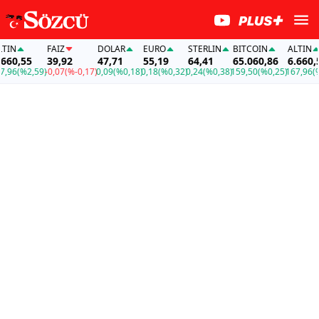
N
FAİZ
DOLAR
EURO
STERLIN
BITCOIN
ALTIN
0,55
39,92
47,71
55,19
64,41
65.060,86
6.660,55
6
(%2,59)
-0,07
(%-0,17)
0,09
(%0,18)
0,18
(%0,32)
0,24
(%0,38)
159,50
(%0,25)
167,96
(%2,