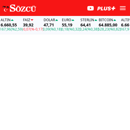
TIN
FAİZ
DOLAR
EURO
STERLIN
BITCOIN
ALTIN
660,55
39,92
47,71
55,19
64,41
64.885,00
6.660,5
,96
(%2,59)
-0,07
(%-0,17)
0,09
(%0,18)
0,18
(%0,32)
0,24
(%0,38)
528,23
(%0,82)
167,96
(%