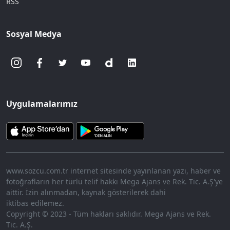
RSS
Sosyal Medya
Uygulamalarımız
www.sozcu.com.tr internet sitesinde yayınlanan yazı, haber ve
fotoğrafların her türlü telif hakkı Mega Ajans ve Rek. Tic. A.Ş'ye
aittir. İzin alınmadan, kaynak gösterilerek dahi
iktibas edilemez.
Copyright © 2023 - Tüm hakları saklıdır. Mega Ajans ve Rek.
Tic. A.Ş.