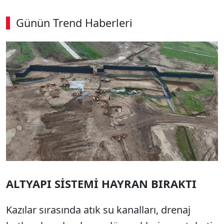
Günün Trend Haberleri
00:02
/ 08:15
Sesi Aç
ALTYAPI SİSTEMİ HAYRAN BIRAKTI
Kazılar sırasında atık su kanalları, drenaj