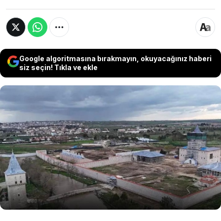
Google algoritmasına bırakmayın, okuyacağınız haberi
siz seçin! Tıkla ve ekle
Sanat tarihçisi Prof. Dr. Engin Beksaç, Edirne
Sarayı’nda sürdürülen kazılarda ortaya
çıkarılan drenaj, havalandırma ve yalıtım
sistemlerinin, Osmanlı dönemindeki ileri
mühendislik anlayışını gözler önüne serdiğini
söyledi