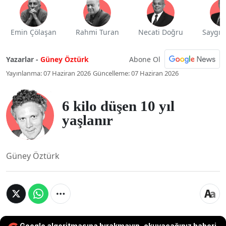
Emin Çölaşan
Rahmi Turan
Necati Doğru
Saygı 
Abone Ol
Yazarlar -
Güney Öztürk
Yayınlanma: 07 Haziran 2026
Güncelleme: 07 Haziran 2026
6 kilo düşen 10 yıl
yaşlanır
Güney Öztürk
Google algoritmasına bırakmayın, okuyacağınız haberi