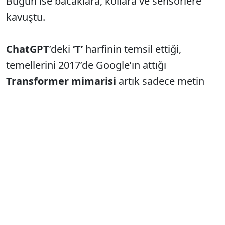
Bugün ise bacaklara, kollara ve sensörlere
kavuştu.
ChatGPT
’deki
‘T’
harfinin temsil ettiği,
temellerini 2017’de Google’ın attığı
Transformer
mimarisi
artık sadece metin
yazmıyor. Bu teknoloji, kelimeler arasında
kurduğu o devasa mantığı şimdi robotik
dünyasına taşıyor.
Yapay zekâ; kameradan gördüğü görüntü,
kulağıyla duyduğu komut ve robotik kolun
yapacağı hareket arasında doğrudan ilişki
kuruyor. Yani uzun zamandır cep