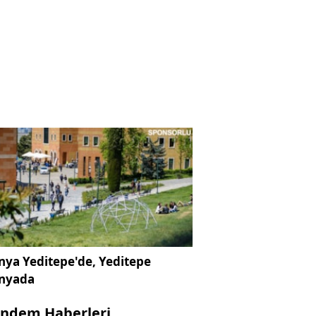
ya Yeditepe'de, Yeditepe
nyada
ndem Haberleri