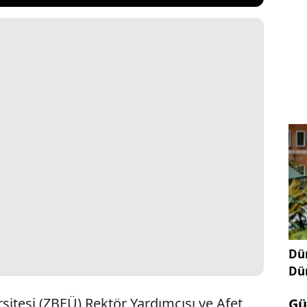
Dün
Dü
sitesi (ZBEÜ) Rektör Yardımcısı ve Afet
Gü