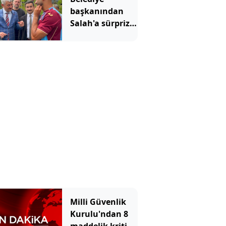
karar
başkanından
Salah'a sürpriz
çağrı: Buradan
arsa al
Milli Güvenlik
Kurulu'ndan 8