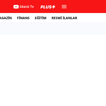
Sözcü Tv
AGAZİN
FİNANS
EĞİTİM
RESMİ İLANLAR