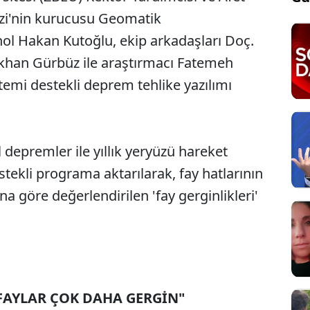
i'nin kurucusu Geomatik
nol Hakan Kutoğlu, ekip arkadaşları Doç.
ökhan Gürbüz ile araştırmacı Fatemeh
temi destekli deprem tehlike yazılımı
l depremler ile yıllık yeryüzü hareket
destekli programa aktarılarak, fay hatlarının
rına göre değerlendirilen 'fay gerginlikleri'
FAYLAR ÇOK DAHA GERGİN"