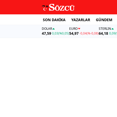
SON DAKİKA
YAZARLAR
GÜNDEM
DOLAR
EURO
STERLIN
47,59
54,97
64,18
0,03
(%0,05)
-0,04
(%-0,08)
0,09
(