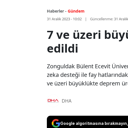
Haberler -
Gündem
31 Aralık 2023 - 10:02
Güncellenme:
31 Aralı
7 ve üzeri büy
edildi
Zonguldak Bülent Ecevit Üniversi
zeka desteği ile fay hatlarınd
ve üzeri büyüklükte deprem ürete
DHA
Google algoritmasına bırakmayın, 