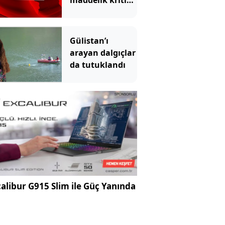
maddelik kritik
bildiri!
Gülistan’ı
arayan dalgıçlar
da tutuklandı
alibur G915 Slim ile Güç Yanında