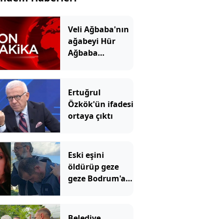
Veli Ağbaba'nın
ağabeyi Hür
Ağbaba
tutuklandı
Ertuğrul
Özkök'ün ifadesi
ortaya çıktı
Eski eşini
öldürüp geze
geze Bodrum'a
gitmişti!
Mahkemeden
emsal olacak
Belediye