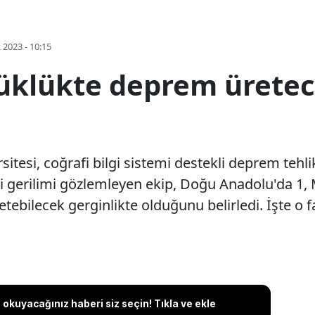
k 2023 - 10:15
üklükte deprem üretece
tesi, coğrafi bilgi sistemi destekli deprem tehlik
aki gerilimi gözlemleyen ekip, Doğu Anadolu'da 1,
bilecek gerginlikte olduğunu belirledi. İşte o fay
okuyacağınız haberi siz seçin! Tıkla ve ekle