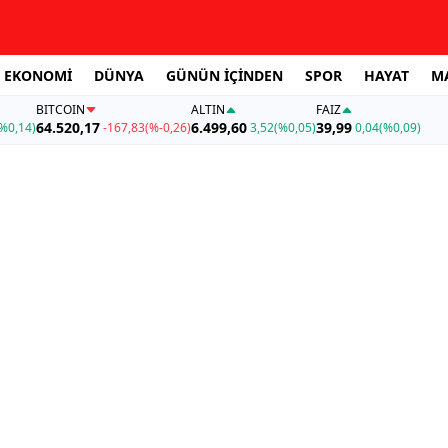
EKONOMİ
DÜNYA
GÜNÜN İÇİNDEN
SPOR
HAYAT
M
BITCOIN
ALTIN
FAİZ
64.520,17
6.499,60
39,99
%0,14)
-167,83
(%-0,26)
3,52
(%0,05)
0,04
(%0,09)