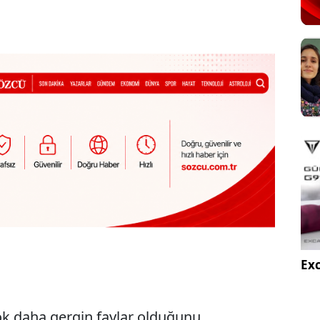
Exc
k daha gergin faylar olduğunu