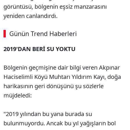
görüntüsü, bölgenin eşsiz manzarasını
yeniden canlandırdı.
Günün Trend Haberleri
00:02
/ 08:43
2019'DAN BERİ SU YOKTU
Sesi Aç
Bölgenin geçmişine dair bilgi veren Akpınar
Haciselimli Köyü Muhtarı Yıldırım Kayı, doğa
harikasının geri dönüşünü şu sözlerle
müjdeledi:
"2019 yılından bu yana burada su
bulunmuyordu. Ancak bu yıl yağışların bol