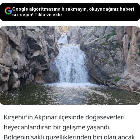
Google algoritmasına bırakmayın, okuyacağınız haberi
siz seçin! Tıkla ve ekle
Kırşehir'de 7 yıldır kuraklık nedeniyle
bir damla suyun akmadığı şelale, etkili
olan yağışların ardından yeniden hayat
buldu.
Kırşehir’in Akpınar ilçesinde doğaseverleri
heyecanlandıran bir gelişme yaşandı.
Bölgenin saklı güzelliklerinden biri olan ancak