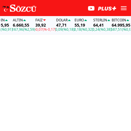
N
ALTIN
FAİZ
DOLAR
EURO
STERLIN
BITCOIN
,95
6.660,55
39,92
47,71
55,19
64,41
64.995,95
0,91)
167,96
(%2,59)
-0,07
(%-0,17)
0,09
(%0,18)
0,18
(%0,32)
0,24
(%0,38)
587,51
(%0,91)
1