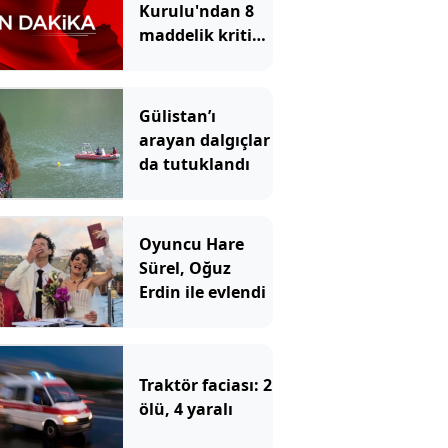
Kurulu'ndan 8
maddelik kritik
bildiri!
Gülistan’ı
arayan dalgıçlar
da tutuklandı
Oyuncu Hare
Sürel, Oğuz
Erdin ile evlendi
Traktör faciası: 2
ölü, 4 yaralı