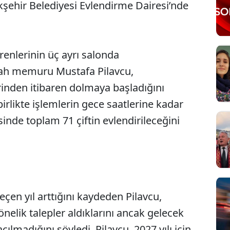
ükşehir Belediyesi Evlendirme Dairesi’nde
renlerinin üç ayrı salonda
nikah memuru Mustafa Pilavcu,
erinden itibaren dolmaya başladığını
 birlikte işlemlerin gece saatlerine kadar
sinde toplam 71 çiftin evlendirileceğini
geçen yıl arttığını kaydeden Pilavcu,
nelik talepler aldıklarını ancak gelecek
çılmadığını söyledi. Pilavcu, 2027 yılı için