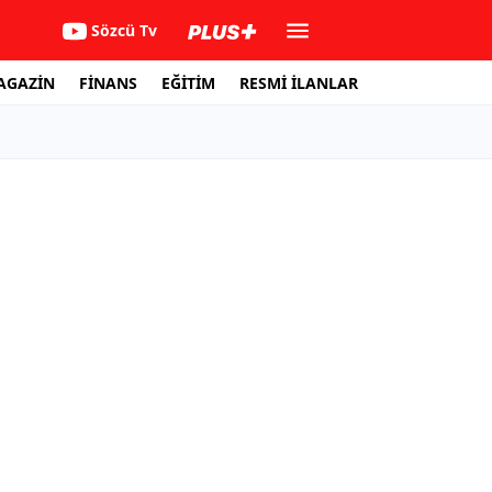
Sözcü Tv
AGAZİN
FİNANS
EĞİTİM
RESMİ İLANLAR