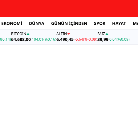
EKONOMİ
DÜNYA
GÜNÜN İÇİNDEN
SPOR
HAYAT
M
BITCOIN
ALTIN
FAİZ
64.688,00
6.490,45
39,99
%0,14)
104,01
(%0,16)
-5,64
(%-0,09)
0,04
(%0,09)