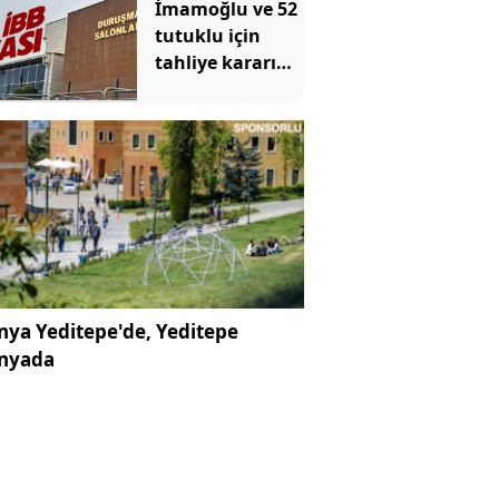
İmamoğlu ve 52
tutuklu için
tahliye kararı
çıkmadı
ya Yeditepe'de, Yeditepe
nyada