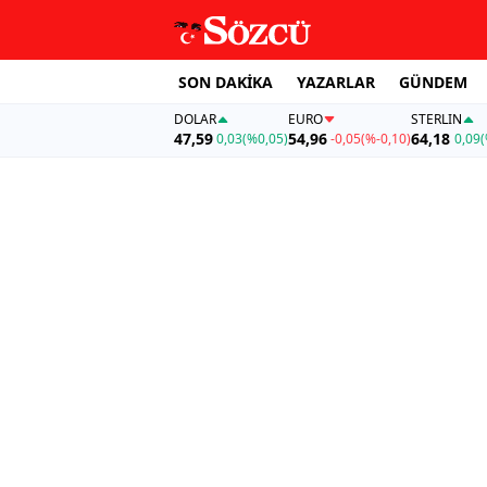
SON DAKİKA
YAZARLAR
GÜNDEM
DOLAR
EURO
STERLIN
47,59
54,96
64,18
0,03
(%0,05)
-0,05
(%-0,10)
0,09
(