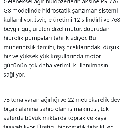
Geleneksel ağır buldozerlerin aksine PR 776
Sesi Aç
G8 modelinde hidrostatik şanzıman sistemi
kullanılıyor. İsviçre üretimi 12 silindirli ve 768
beygir güç üreten dizel motor, doğrudan
hidrolik pompaları tahrik ediyor. Bu
mühendislik tercihi, taş ocaklarındaki düşük
hız ve yüksek yük koşullarında motor
gücünün çok daha verimli kullanılmasını
sağlıyor.
73 tona varan ağırlığı ve 22 metrekarelik dev
bıçak alanına sahip olan iş makinesi, tek
seferde büyük miktarda toprak ve kaya
taşıyabiliyor. Üretici, hidrostatik tahrikli en