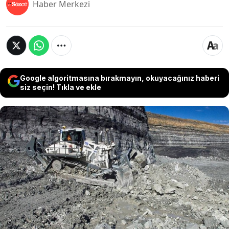
Haber Merkezi
Google algoritmasına bırakmayın, okuyacağınız haberi
siz seçin! Tıkla ve ekle
Dünyanın uzaktan kumandayla yönetilebilen
en büyük hidrostatik buldozeri küresel ölçekte
büyük teslimatlarına başladı. Ağır sanayide yeni
bir dönem başlatan bu teknoloji, operatörlerin
şantiyeye gitme zorunluluğunu ortadan
kaldırıyor.