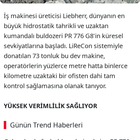
İş makinesi üreticisi Liebherr, dünyanın en
büyük hidrostatik tahrikli ve uzaktan
kumandalı buldozeri PR 776 G8'in küresel
sevkiyatlarına başladı. LiReCon sistemiyle
donatılan 73 tonluk bu dev makine,
operatörlerin yüzlerce metre hatta binlerce
kilometre uzaktaki bir ofisten dahi tam
kontrol sağlamasına olanak tanıyor.
YÜKSEK VERİMLİLİK SAĞLIYOR
Günün Trend Haberleri
00:02
/ 08:15