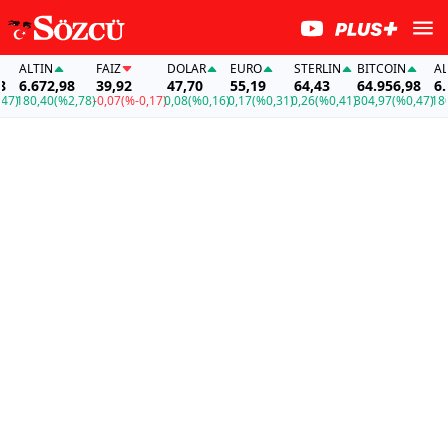
ALTIN
FAİZ
DOLAR
EURO
STERLIN
BITCOIN
ALTI
6.672,98
39,92
47,70
55,19
64,43
64.956,98
6.67
)
180,40
(%2,78)
-0,07
(%-0,17)
0,08
(%0,16)
0,17
(%0,31)
0,26
(%0,41)
304,97
(%0,47)
180,4