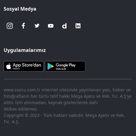
Sosyal Medya
Uygulamalarımız
www.sozcu.com.tr internet sitesinde yayınlanan yazı, haber ve
fotoğrafların her türlü telif hakkı Mega Ajans ve Rek. Tic. A.Ş'ye
aittir. İzin alınmadan, kaynak gösterilerek dahi
iktibas edilemez.
Copyright © 2023 - Tüm hakları saklıdır. Mega Ajans ve Rek.
Tic. A.Ş.