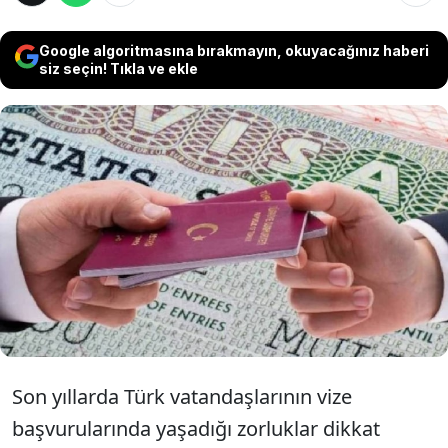
Google algoritmasına bırakmayın, okuyacağınız haberi
siz seçin! Tıkla ve ekle
Türk vatandaşlarının son yıllarda karşı karşıya
kaldığı vize engeli sürerken, en yüksek ret
oranlarının 8 ülkede yoğunlaştığı belirtildi.
Artan başvuru reddi nedeniyle bu ülkelere
seyahat etmek her geçen gün daha da
zorlaşıyor.
Son yıllarda Türk vatandaşlarının vize
başvurularında yaşadığı zorluklar dikkat