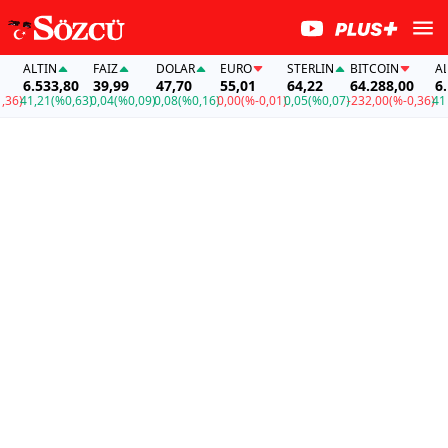
ALTIN
FAİZ
DOLAR
EURO
STERLIN
BITCOIN
ALTI
6.533,80
39,99
47,70
55,01
64,22
64.288,00
6.53
6)
41,21
(%0,63)
0,04
(%0,09)
0,08
(%0,16)
0,00
(%-0,01)
0,05
(%0,07)
-232,00
(%-0,36)
41,21