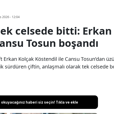
s 2026 - 12:04
k tek celsede bitti: Erka
 Cansu Tosun boşandı
ft Erkan Kolçak Köstendil ile Cansu Tosun’dan üzü
lik sürdüren çiftin, anlaşmalı olarak tek celsede b
okuyacağınız haberi siz seçin! Tıkla ve ekle