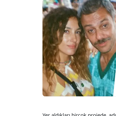
2018 yılın
Cansu Tosu
gözlerden u
celsede bo
Yer aldıkları birçok projede ad