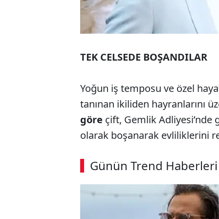
TEK CELSEDE BOŞANDILAR
Yoğun iş temposu ve özel hayat
tanınan ikiliden hayranlarını ü
göre
çift, Gemlik Adliyesi’nd
olarak boşanarak evliliklerini 
ABERİ OKU
➜
Günün Trend Haberleri
SÖZCÜ SON DAKİKA