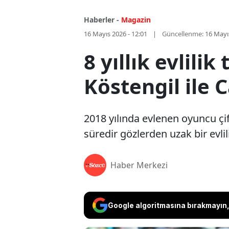
Haberler -
Magazin
16 Mayıs 2026 - 12:01
Güncellenme:
16 Mayı
8 yıllık evlili
Köstengil ile
2018 yılında evlenen oyuncu çi
süredir gözlerden uzak bir evli
Haber Merkezi
Google algoritmasına bırakmayın, 