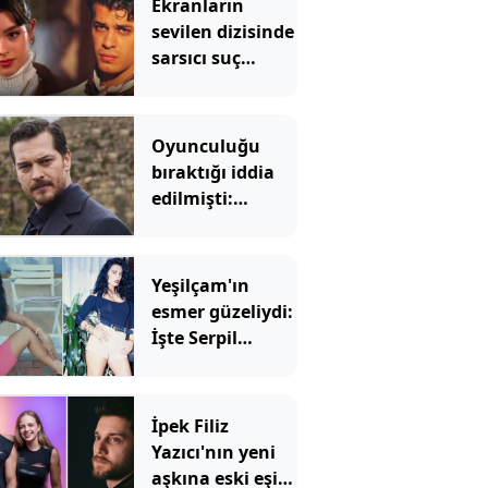
Ekranların
sevilen dizisinde
sarsıcı suç
duyurusu! ‘Reşit
olmayan kızımla
aşk yaşadı’
Oyunculuğu
bıraktığı iddia
edilmişti:
Çağatay
Ulusoy'un
değişimi şaşırttı
Yeşilçam'ın
esmer güzeliydi:
İşte Serpil
Çakmaklı'nın
son hali
İpek Filiz
Yazıcı'nın yeni
aşkına eski eşi