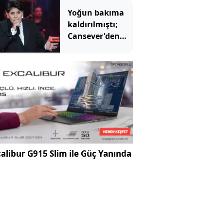
Yoğun bakıma
kaldırılmıştı;
Cansever'den
haber var:
Sürekli serum
alıyor
alibur G915 Slim ile Güç Yanında