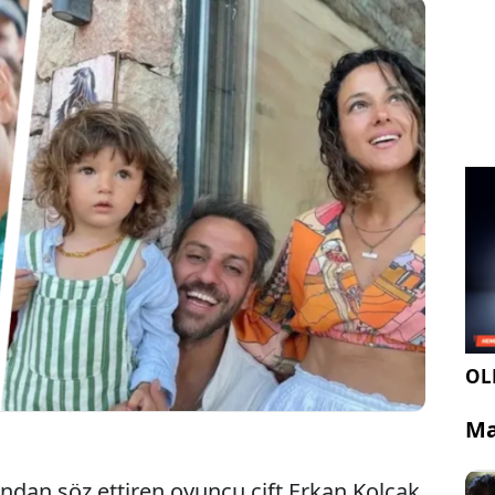
da evlenen oyuncu çift Erkan Kolçak Köstendil ile
n’dan üzücü bir haber geldi. Uzun süredir
zak bir evlilik sürdüren çiftin, anlaşmalı olarak tek
şandığı öğrenildi.
OLE
Ma
ından söz ettiren oyuncu çift Erkan Kolçak