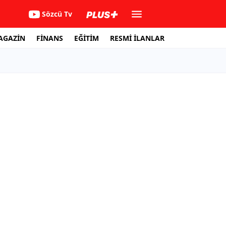
Sözcü Tv
AGAZİN
FİNANS
EĞİTİM
RESMİ İLANLAR