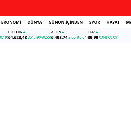
EKONOMİ
DÜNYA
GÜNÜN İÇİNDEN
SPOR
HAYAT
M
BITCOIN
ALTIN
FAİZ
64.623,48
6.498,74
39,99
0,19)
351,49
(%0,55)
2,66
(%0,04)
0,04
(%0,09)