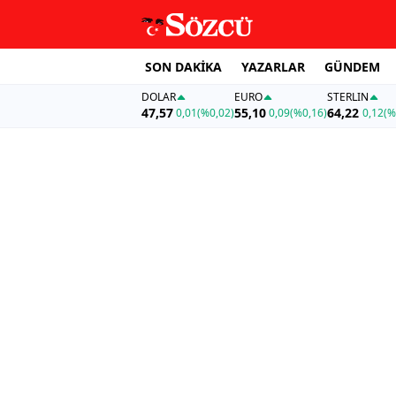
SON DAKİKA
YAZARLAR
GÜNDEM
DOLAR
EURO
STERLIN
47,57
55,10
64,22
0,01
(%0,02)
0,09
(%0,16)
0,12
(%