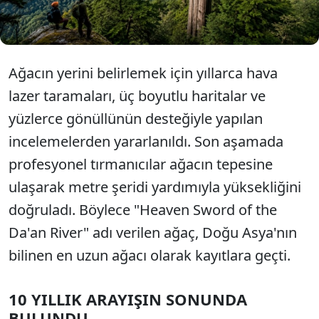
araziler nedeniyle uzun süre gözden uzak kaldığını
belirtiyor.
Ağacın yerini belirlemek için yıllarca hava
lazer taramaları, üç boyutlu haritalar ve
yüzlerce gönüllünün desteğiyle yapılan
incelemelerden yararlanıldı. Son aşamada
profesyonel tırmanıcılar ağacın tepesine
ulaşarak metre şeridi yardımıyla yüksekliğini
doğruladı. Böylece "Heaven Sword of the
Da'an River" adı verilen ağaç, Doğu Asya'nın
bilinen en uzun ağacı olarak kayıtlara geçti.
10 YILLIK ARAYIŞIN SONUNDA
BULUNDU