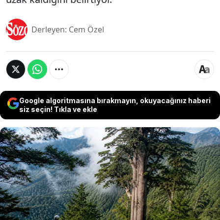
Derleyen: Cem Özel
Google algoritmasına bırakmayın, okuyacağınız haberi
siz seçin! Tıkla ve ekle
Tayvan'ın kuzeyindeki Sheshan Dağları'nda yıllar
süren araştırmaların ardından Doğu Asya'nın en
uzun ağacı tespit edildi. 'Heaven Sword' (Cennetin
Kılıcı) adı verilen dev Taiwania ağacı, 84,1 metrelik
yüksekliğiyle bölgedeki tüm ağaçları geride bıraktı.
Araştırmacılar, bin yılı aşkın bir geçmişe sahip
olduğu düşünülen ağacın, sık ormanlar ve sarp