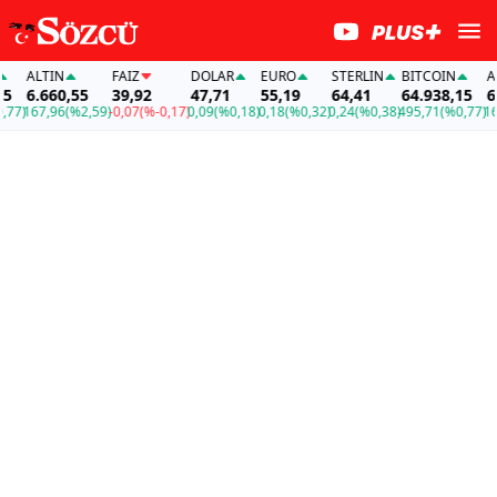
ALTIN
FAİZ
DOLAR
EURO
STERLIN
BITCOIN
ALTIN
6.660,55
39,92
47,71
55,19
64,41
64.938,15
6.660
167,96
(%2,59)
-0,07
(%-0,17)
0,09
(%0,18)
0,18
(%0,32)
0,24
(%0,38)
495,71
(%0,77)
167,96