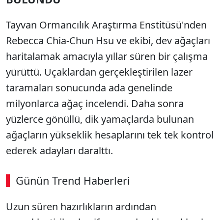
Tayvan Ormancılık Araştırma Enstitüsü'nden
Rebecca Chia-Chun Hsu ve ekibi, dev ağaçları
haritalamak amacıyla yıllar süren bir çalışma
yürüttü. Uçaklardan gerçekleştirilen lazer
taramaları sonucunda ada genelinde
milyonlarca ağaç incelendi. Daha sonra
yüzlerce gönüllü, dik yamaçlarda bulunan
ağaçların yükseklik hesaplarını tek tek kontrol
ederek adayları daralttı.
Günün Trend Haberleri
00:02
/ 08:15
Uzun süren hazırlıkların ardından
Sesi Aç