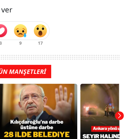
 ver
ÜN MANŞETLERİ