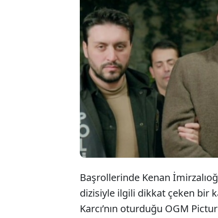
OGM
öne
böl
Başrollerinde Kenan İmirzalıoğl
dizisiyle ilgili dikkat çeken b
Karcı’nın oturduğu OGM Pictures