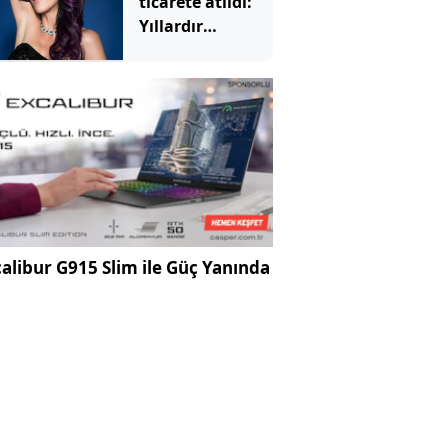
ticarete atıldı:
Yıllardır
sakladığı
eşyalarıyla para
kazanıyor
alibur G915 Slim ile Güç Yanında