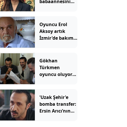
babaannesini
kaybetti
Oyuncu Erol
Aksoy artık
İzmir'de bakım
evinde yaşıyor:
Kavak Yelleri’nin
Osman
Gökhan
amcasının son
Türkmen
hali ortaya çıktı
oyuncu oluyor:
O dizinin
kadrosuna
katıldı
'Uzak Şehir'e
bomba transfer:
Ersin Arıcı’nın
yeni rolü ortaya
çıktı