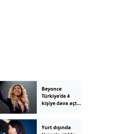
Beyonce
Türkiye'de 4
kişiye dava açtı:
Konu Yargıtay'a
taşındı
Yurt dışında