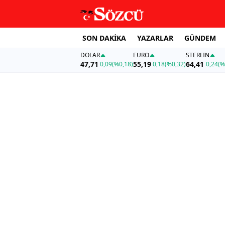
SON DAKİKA
YAZARLAR
GÜNDEM
DOLAR
EURO
STERLIN
47,71
55,19
64,41
0,09
(%0,18)
0,18
(%0,32)
0,24
(%