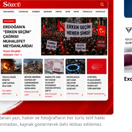
Exc
nan yazı, haber ve fotoğrafların her türlü telif hakkı
 alınmadan, kaynak gösterilerek dahi iktibas edilemez.