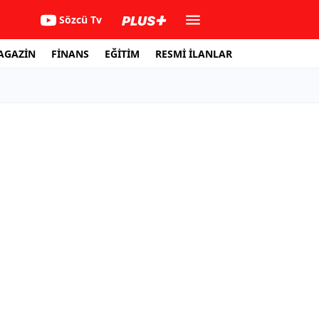
Sözcü Tv
AGAZİN
FİNANS
EĞİTİM
RESMİ İLANLAR