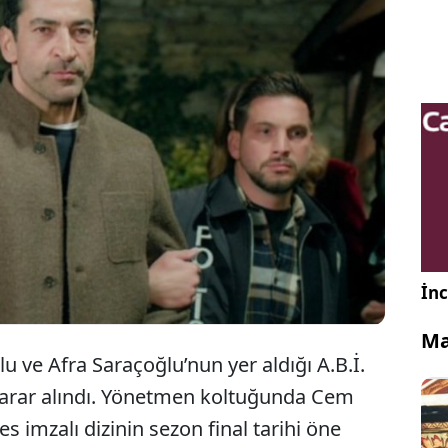
 Pictures imzalı A.B.İ. dizisinin sezon final tarihi
 çekildi. Dün 16. bölümü yayınlanan dizinin 17.
ümü bayram sonrası yayınlanacak.
İnc
Ma
u ve Afra Saraçoğlu’nun yer aldığı A.B.İ.
ir karar alındı. Yönetmen koltuğunda Cem
 imzalı dizinin sezon final tarihi öne