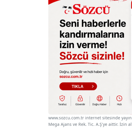
www.sozcu.com.tr internet sitesinde yayınla
Mega Ajans ve Rek. Tic. A.Ş'ye aittir. İzin