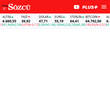
ALTIN
FAİZ
DOLAR
EURO
STERLIN
BITCOIN
ALTI
6.660,55
39,92
47,71
55,19
64,41
64.792,00
6.66
67,96
(%2,59)
-0,07
(%-0,17)
0,09
(%0,18)
0,18
(%0,32)
0,24
(%0,38)
-198,85
(%-0,31)
167,