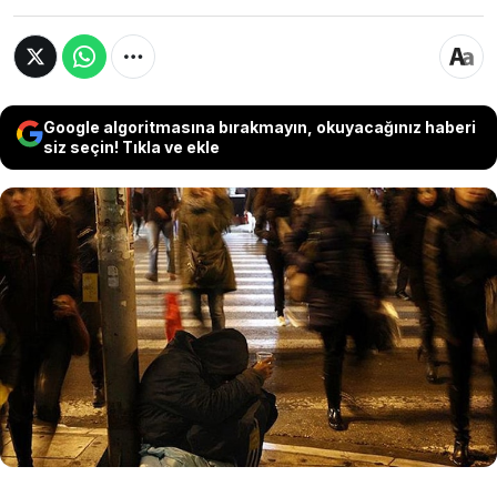
Google algoritmasına bırakmayın, okuyacağınız haberi
siz seçin! Tıkla ve ekle
Avrupa Komisyonu, Ortadoğu'da tırmanan
çatışmaların enerji maliyetlerini artırarak
Avrupa ekonomisini baskı altına aldığını açıkladı.
Komisyon, otomotiv başta olmak üzere enerji
yoğun sektörlerde bu yıl 1,3 milyon kişinin işini
kaybedebileceği uyarısında bulundu.