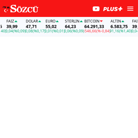
FAİZ
DOLAR
EURO
STERLIN
BITCOIN
ALTIN
FAİZ
39,99
47,71
55,02
64,23
64.291,33
6.583,75
39,99
0,04
(%0,09)
0,08
(%0,17)
0,01
(%0,01)
0,06
(%0,09)
-546,66
(%-0,84)
91,16
(%1,40)
0,04
(%0