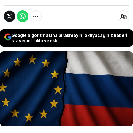
Google algoritmasına bırakmayın, okuyacağınız haberi
siz seçin! Tıkla ve ekle
Avrupa Birliği, Rusya’ya yönelik 21’inci yaptırım
paketiyle ekonomik baskıyı daha da artırmaya
hazırlanıyor. Enerji, finans, kripto varlıklar ve
balıkçılık sektörlerini kapsayan yeni önlemler,
Moskova’nın yaptırımları aşma kanallarını da
kapatmayı amaçlıyor.