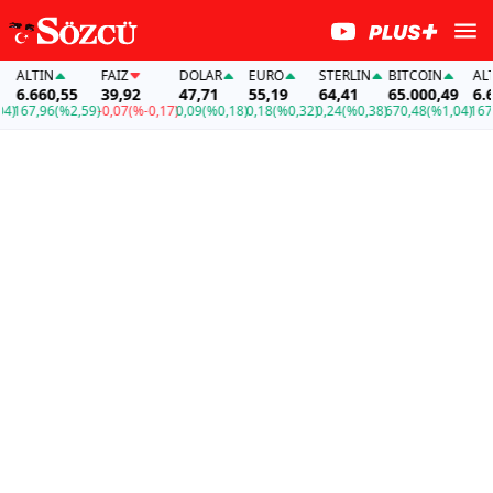
ALTIN
FAİZ
DOLAR
EURO
STERLIN
BITCOIN
ALTI
6.660,55
39,92
47,71
55,19
64,41
65.000,49
6.66
)
167,96
(%2,59)
-0,07
(%-0,17)
0,09
(%0,18)
0,18
(%0,32)
0,24
(%0,38)
670,48
(%1,04)
167,9