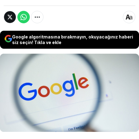
Google algoritmasına bırakmayın, okuyacağınız haberi
siz seçin! Tıkla ve ekle
Avrupa Birliği (AB) Genel Mahkemesi, AB
Komisyonunun teknoloji firması Google'a
reklam hizmeti AdSense'de piyasa
hakimiyetini kötüye kullandığı gerekçesiyle
kestiği 1,49 milyar Euro'luk para cezasını iptal
etti.