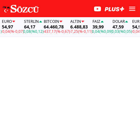
EURO
STERLIN
BITCOIN
ALTIN
FAİZ
DOLAR
E
54,97
64,17
64.460,78
6.488,83
39,99
47,59
5
,05)
-0,04
(%-0,07)
0,08
(%0,12)
-437,17
(%-0,67)
-7,25
(%-0,11)
0,04
(%0,09)
0,03
(%0,05)
-0