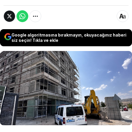
Google algoritmasına bırakmayın, okuyacağınız haberi
siz seçin! Tıkla ve ekle
Ankara Büyükşehir Belediyesi (ABB), 23
Temmuz'da Sincan ilçesinde 13 yaşındaki kız
çocuğunun asansör boşluğuna düşerek
hayatını kaybetmesine ilişkin, olaya müdahale
eden itfaiye personeli hakkında adli ve idari
soruşturma başlatıldığını bildirdi.