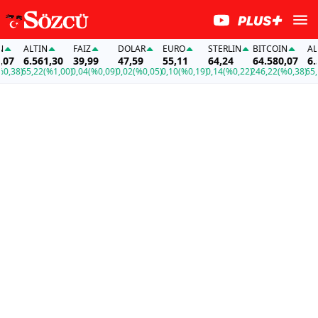
ALTIN
FAİZ
DOLAR
EURO
STERLIN
BITCOIN
ALTI
7
6.561,30
39,99
47,59
55,11
64,24
64.580,07
6.56
,38)
65,22
(%1,00)
0,04
(%0,09)
0,02
(%0,05)
0,10
(%0,19)
0,14
(%0,22)
246,22
(%0,38)
65,22