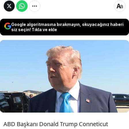
Google algoritmasına bırakmayın, okuyacağınız haberi
siz seçin! Tıkla ve ekle
ABD Başkanı Donald Trump Conneticut'a
gitmek üzere uçağına binmeden önce
gazeticilerin sorularını yanıtladı. İran'daki
krizde İsrail'in konumunu değerlendiren
Başkan, "Netanyahu iyi bir adam, ne diyorsam
onu yapacak" dedi.
ABD Başkanı Donald Trump Conneticut